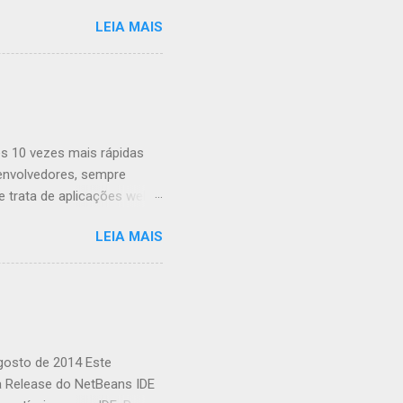
LEIA MAIS
s 10 vezes mais rápidas
envolvedores, sempre
trata de aplicações web,
ombinar o poder da GPU em
LEIA MAIS
o a uma biblioteca de
ações complexas. O que é
 é uma biblioteca de
usando JavaScript. Ele
xistem várias razões pelas
...
agosto de 2014 Este
a Release do NetBeans IDE