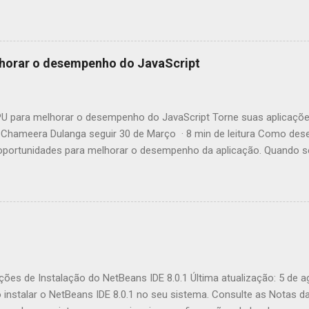
horar o desempenho do JavaScript
 para melhorar o desempenho do JavaScript Torne suas aplicaçõe
Chameera Dulanga seguir 30 de Março · 8 min de leitura Como des
ortunidades para melhorar o desempenho da aplicação. Quando se 
incipalmente essas melhorias no código. Mas você já pensou em c
tivos web para aumentar o desempenho? Este artigo irá apresentá-l
 JavaScript chamada GPU.js e mostrar-lhe como melhorar comput
r que devemos usá-la? Fonte: https://gpu.rocks/#/ Em suma, GPU.js
JavaScript que pode ser usada para cálculos de uso geral em GPUs 
egadores, Node.js e TypeScript. Além do aumento de desempenho, e
endo o uso de GPU.js: GPU.js usa JavaScript como base, permitindo 
ções de Instalação do NetBeans IDE 8.0.1 Última atualização: 5 de 
nstalar o NetBeans IDE 8.0.1 no seu sistema. Consulte as Notas d