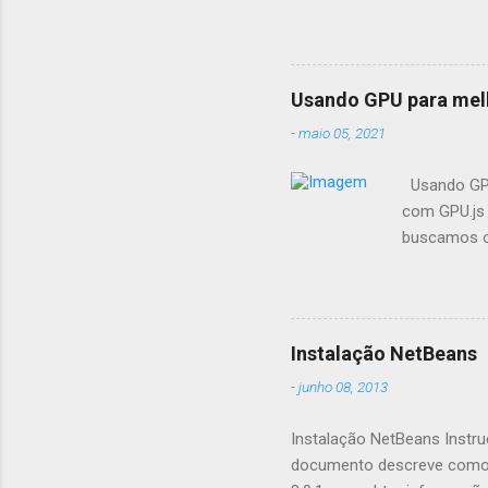
Usando GPU para mel
-
maio 05, 2021
Usando GPU
com GPU.js 
buscamos op
fazemos pr
seus aplica
aceleração
GPU.js e po
Instalação NetBeans
aceleração 
-
junho 08, 2013
suporta nav
quais recom
Instalação NetBeans Instru
documento descreve como i