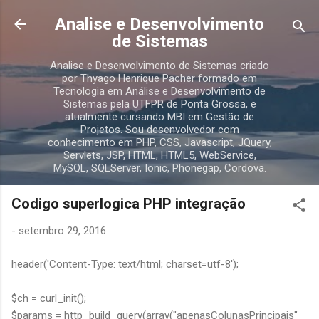
Pular para o conteúdo principal
Analise e Desenvolvimento
de Sistemas
Analise e Desenvolvimento de Sistemas criado
por Thyago Henrique Pacher formado em
Tecnologia em Análise e Desenvolvimento de
Sistemas pela UTFPR de Ponta Grossa, e
atualmente cursando MBI em Gestão de
Projetos. Sou desenvolvedor com
conhecimento em PHP, CSS, Javascript, JQuery,
Servlets, JSP, HTML, HTML5, WebService,
MySQL, SQLServer, Ionic, Phonegap, Cordova.
Codigo superlogica PHP integração
-
setembro 29, 2016
header('Content-Type: text/html; charset=utf-8');
$ch = curl_init();
$params = http_build_query(array("apenasColunasPrincipais"