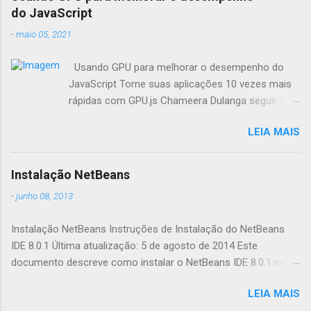
do JavaScript
-
maio 05, 2021
Usando GPU para melhorar o desempenho do
JavaScript Torne suas aplicações 10 vezes mais
rápidas com GPU.js Chameera Dulanga seguir 30
de Março · 8 min de leitura Como
LEIA MAIS
desenvolvedores, sempre buscamos
oportunidades para melhorar o desempenho da
aplicação. Quando se trata de aplicações web,
Instalação NetBeans
fazemos principalmente essas melhorias no
-
junho 08, 2013
código. Mas você já pensou em combinar o poder
da GPU em seus aplicativos web para aumentar o
Instalação NetBeans Instruções de Instalação do NetBeans
desempenho? Este artigo irá apresentá-lo a uma
IDE 8.0.1 Última atualização: 5 de agosto de 2014 Este
biblioteca de aceleração JavaScript chamada
documento descreve como instalar o NetBeans IDE 8.0.1 no
GPU.js e mostrar-lhe como melhorar
seu sistema. Consulte as Notas da Release do NetBeans IDE
computações complexas. O que é GPU.js e por
LEIA MAIS
8.0.1 para obter informações sobre os sistemas operacionais
que devemos usá-la? Fonte: https://gpu.rocks/#/