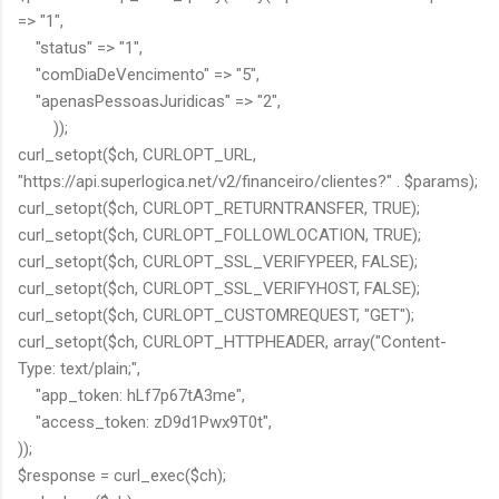
=> "1",
"status" => "1",
"comDiaDeVencimento" => "5",
"apenasPessoasJuridicas" => "2",
));
curl_setopt($ch, CURLOPT_URL,
"https://api.superlogica.net/v2/financeiro/clientes?" . $params);
curl_setopt($ch, CURLOPT_RETURNTRANSFER, TRUE);
curl_setopt($ch, CURLOPT_FOLLOWLOCATION, TRUE);
curl_setopt($ch, CURLOPT_SSL_VERIFYPEER, FALSE);
curl_setopt($ch, CURLOPT_SSL_VERIFYHOST, FALSE);
curl_setopt($ch, CURLOPT_CUSTOMREQUEST, "GET");
curl_setopt($ch, CURLOPT_HTTPHEADER, array("Content-
Type: text/plain;",
"app_token: hLf7p67tA3me",
"access_token: zD9d1Pwx9T0t",
));
$response = curl_exec($ch);