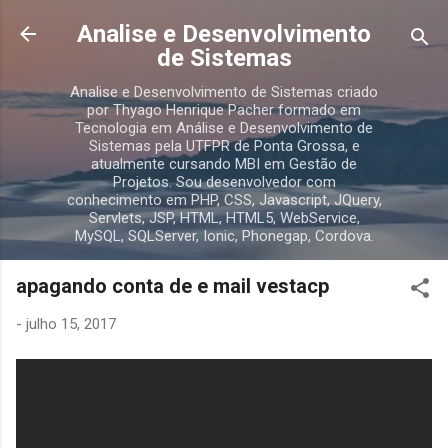
Pular para o conteúdo principal
Analise e Desenvolvimento
de Sistemas
Analise e Desenvolvimento de Sistemas criado
por Thyago Henrique Pacher formado em
Tecnologia em Análise e Desenvolvimento de
Sistemas pela UTFPR de Ponta Grossa, e
atualmente cursando MBI em Gestão de
Projetos. Sou desenvolvedor com
conhecimento em PHP, CSS, Javascript, JQuery,
Servlets, JSP, HTML, HTML5, WebService,
MySQL, SQLServer, Ionic, Phonegap, Cordova.
apagando conta de e mail vestacp
-
julho 15, 2017