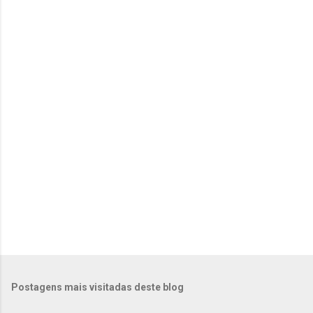
n
t
á
r
i
o
s
Postagens mais visitadas deste blog