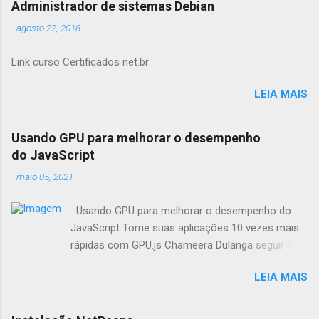
Administrador de sistemas Debian
-
agosto 22, 2018
Link curso Certificados net.br
LEIA MAIS
Usando GPU para melhorar o desempenho
do JavaScript
-
maio 05, 2021
Usando GPU para melhorar o desempenho do
JavaScript Torne suas aplicações 10 vezes mais
rápidas com GPU.js Chameera Dulanga seguir 30
de Março · 8 min de leitura Como
LEIA MAIS
desenvolvedores, sempre buscamos
oportunidades para melhorar o desempenho da
aplicação. Quando se trata de aplicações web,