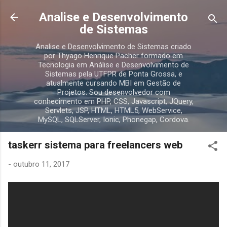
Pular para o conteúdo principal
Analise e Desenvolvimento
de Sistemas
Analise e Desenvolvimento de Sistemas criado
por Thyago Henrique Pacher formado em
Tecnologia em Análise e Desenvolvimento de
Sistemas pela UTFPR de Ponta Grossa, e
atualmente cursando MBI em Gestão de
Projetos. Sou desenvolvedor com
conhecimento em PHP, CSS, Javascript, JQuery,
Servlets, JSP, HTML, HTML5, WebService,
MySQL, SQLServer, Ionic, Phonegap, Cordova.
taskerr sistema para freelancers web
-
outubro 11, 2017