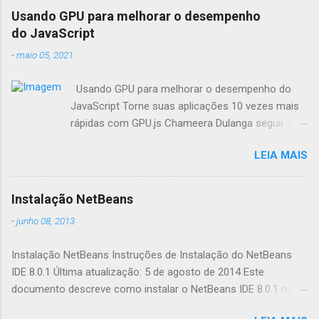
Usando GPU para melhorar o desempenho
do JavaScript
-
maio 05, 2021
Usando GPU para melhorar o desempenho do
JavaScript Torne suas aplicações 10 vezes mais
rápidas com GPU.js Chameera Dulanga seguir 30
de Março · 8 min de leitura Como
LEIA MAIS
desenvolvedores, sempre buscamos
oportunidades para melhorar o desempenho da
aplicação. Quando se trata de aplicações web,
Instalação NetBeans
fazemos principalmente essas melhorias no
-
junho 08, 2013
código. Mas você já pensou em combinar o poder
da GPU em seus aplicativos web para aumentar o
Instalação NetBeans Instruções de Instalação do NetBeans
desempenho? Este artigo irá apresentá-lo a uma
IDE 8.0.1 Última atualização: 5 de agosto de 2014 Este
biblioteca de aceleração JavaScript chamada
documento descreve como instalar o NetBeans IDE 8.0.1 no
GPU.js e mostrar-lhe como melhorar
seu sistema. Consulte as Notas da Release do NetBeans IDE
computações complexas. O que é GPU.js e por