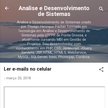
Pular para o conteúdo principal
Analise e Desenvolvimento
de Sistemas
Analise e Desenvolvimento de Sistemas criado
por Thyago Henrique Pacher formado em
Tecnologia em Análise e Desenvolvimento de
Sistemas pela UTFPR de Ponta Grossa, e
atualmente cursando MBI em Gestão de
Projetos. Sou desenvolvedor com
conhecimento em PHP, CSS, Javascript, JQuery,
Servlets, JSP, HTML, HTML5, WebService,
MySQL, SQLServer, Ionic, Phonegap, Cordova.
Ler e-mails no celular
-
março 20, 2018