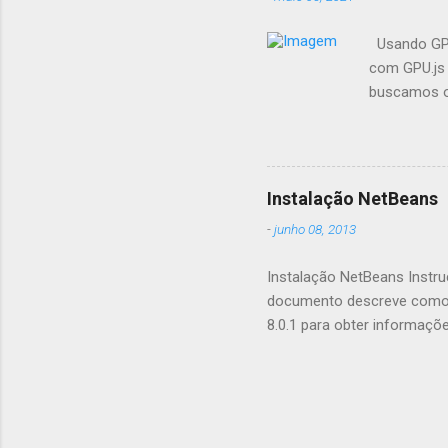
Usando GPU
com GPU.js 
buscamos op
fazemos pr
seus aplica
aceleração
GPU.js e po
Instalação NetBeans
aceleração 
-
junho 08, 2013
suporta nav
quais recom
Instalação NetBeans Instru
documento descreve como i
8.0.1 para obter informaçõ
saber mais sobre as novas 
NetBeans IDE 8.0.1 . Cont
Iniciando o Download Inst
Desinstalando o Software 
de problemas Mais Informaç