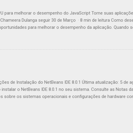
 para melhorar o desempenho do JavaScript Torne suas aplicaçõe
Chameera Dulanga seguir 30 de Março · 8 min de leitura Como des
ortunidades para melhorar o desempenho da aplicação. Quando se 
incipalmente essas melhorias no código. Mas você já pensou em c
tivos web para aumentar o desempenho? Este artigo irá apresentá-l
 JavaScript chamada GPU.js e mostrar-lhe como melhorar comput
r que devemos usá-la? Fonte: https://gpu.rocks/#/ Em suma, GPU.js
JavaScript que pode ser usada para cálculos de uso geral em GPUs 
egadores, Node.js e TypeScript. Além do aumento de desempenho, e
endo o uso de GPU.js: GPU.js usa JavaScript como base, permitindo 
ções de Instalação do NetBeans IDE 8.0.1 Última atualização: 5 de 
nstalar o NetBeans IDE 8.0.1 no seu sistema. Consulte as Notas d
es sobre os sistemas operacionais e configurações de hardware com
funcionalidades incluídas nesta release do IDE, consulte a página 
eúdo Software Necessário Opções de Download do Instalador Person
alando o Software Microsoft Windows e Linux OS X Pacote Independ
Microsoft Windows Linux OS X Suporte a Várias Instalações e Upgra
ões Software Necessário É necessário ter o Java SE Development K