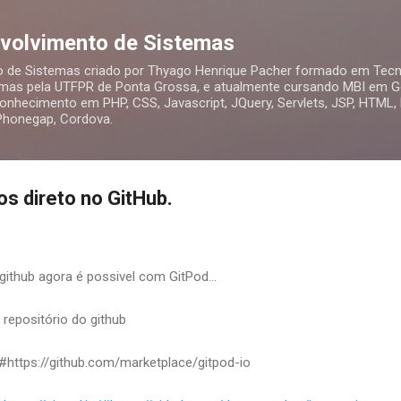
Pular para o conteúdo principal
nvolvimento de Sistemas
o de Sistemas criado por Thyago Henrique Pacher formado em Tecn
mas pela UTFPR de Ponta Grossa, e atualmente cursando MBI em Ge
nhecimento em PHP, CSS, Javascript, JQuery, Servlets, JSP, HTML,
 Phonegap, Cordova.
s direto no GitHub.
github agora é possivel com GitPod...
 repositório do github
.io/#https://github.com/marketplace/gitpod-io