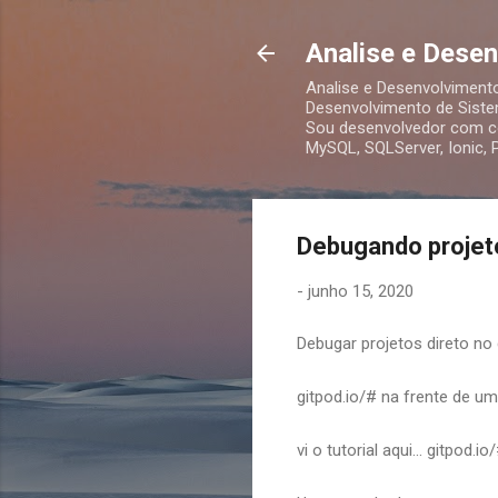
Analise e Dese
Analise e Desenvolviment
Desenvolvimento de Siste
Sou desenvolvedor com co
MySQL, SQLServer, Ionic,
Debugando projeto
-
junho 15, 2020
Debugar projetos direto no 
gitpod.io/# na frente de um
vi o tutorial aqui... gitpod