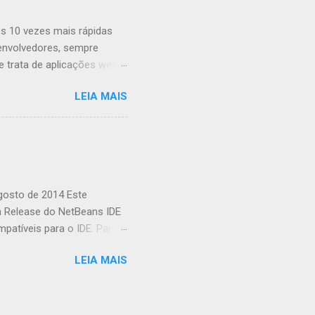
s 10 vezes mais rápidas
envolvedores, sempre
trata de aplicações web,
ombinar o poder da GPU em
LEIA MAIS
o a uma biblioteca de
ações complexas. O que é
 é uma biblioteca de
usando JavaScript. Ele
xistem várias razões pelas
...
agosto de 2014 Este
a Release do NetBeans IDE
patíveis para o IDE. Para
Informações da Release do
LEIA MAIS
alizando Sua Instalação
ente de Plataforma
de Diagnóstico e solução
it (JDK) 7, Atualização 10