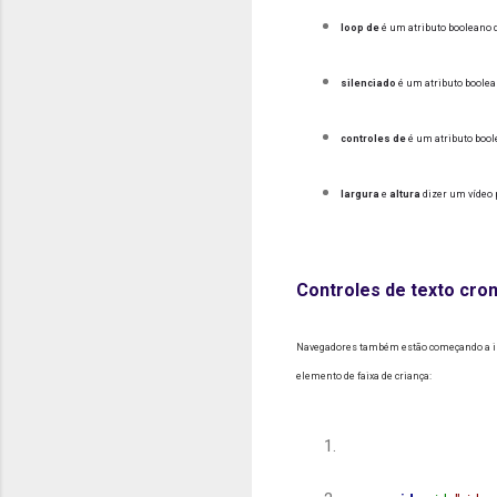
loop de
é um atributo booleano q
silenciado
é um atributo boolean
controles de
é um atributo boole
largura
e
altura
dizer um vídeo 
Controles de texto cr
Navegadores também estão começando a imp
elemento de faixa de criança: