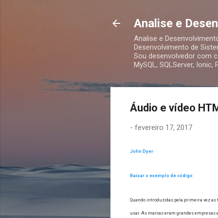
Analise e Dese
Analise e Desenvolviment
Desenvolvimento de Siste
Sou desenvolvedor com co
MySQL, SQLServer, Ionic,
Áudio e vídeo HT
-
fevereiro 17, 2017
John Dyer
Baixar o exemplo de código
Quando introduzidas pela primeira vez as t
usar.
As marcas eram grandes empresas esc