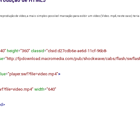
eprodução de HTML5
 reprodução de vídeo, a mais simples possível marcação para exibir um vídeo (Video. mp4, neste caso) teria
640"
height
=
"360"
classid
=
"clsid:d27cdb6e-ae6d-11cf-96b8-
se
=
"http://fpdownload.macromedia.com/pub/shockwave/cabs/flash/swflash.
lue
=
"player.swf?file=video.mp4"
>
wf?file=video.mp4"
width
=
"640"
ed>