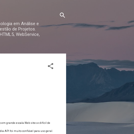
ologia em Análise e
stão de Projetos.
 HTML5, WebService,
 em grande escala Web sites e difícil de
 API foi muito confiável para uso geral.