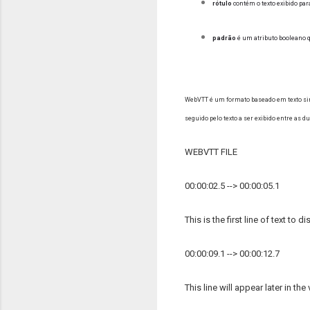
rótulo
contém o texto exibido pa
padrão
é um atributo booleano q
WebVTT é um formato baseado em texto simp
seguido pelo texto a ser exibido entre as d
WEBVTT FILE
00:00:02.5 --> 00:00:05.1
This is the first line of text to di
00:00:09.1 --> 00:00:12.7
This line will appear later in the