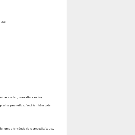
 264:
inar sua largura e altura nativa,
recisa para refluxo.
Você também pode
nclui uma alternância de reprodução/pausa,