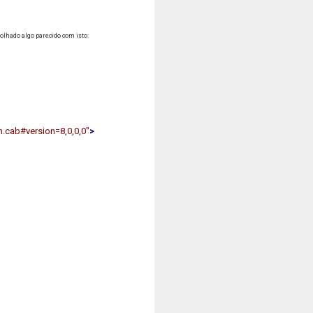
 olhado algo parecido com isto:
cab#version=8,0,0,0"
>