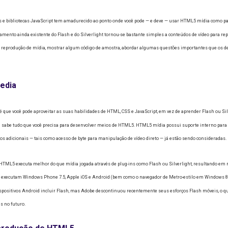
 e bibliotecas JavaScript tem amadurecido ao ponto onde você pode — e deve — usar HTML5 mídia como pa
mento ainda existente do Flash e do Silverlight tornou-se bastante simples a conteúdos de vídeo para r
a reprodução de mídia, mostrar algum código de amostra, abordar algumas questões importantes que os
edia
ue você pode aproveitar as suas habilidades de HTML, CSS e JavaScript, em vez de aprender Flash ou Sil
já sabe tudo que você precisa para desenvolver meios de HTML5.
HTML5 mídia possui suporte interno para 
os adicionais — tais como acesso de byte para manipulação de vídeo direto — já estão sendo consideradas.
 HTML5 executa melhor do que mídia jogada através de plug-ins como Flash ou Silverlight, resultando em 
e executam Windows Phone 7.5, Apple iOS e Android (bem como o navegador de Metro-estilo em Windows 8
spositivos Android incluir Flash, mas Adobe descontinuou recentemente seus esforços Flash móveis, o q
s no futuro.