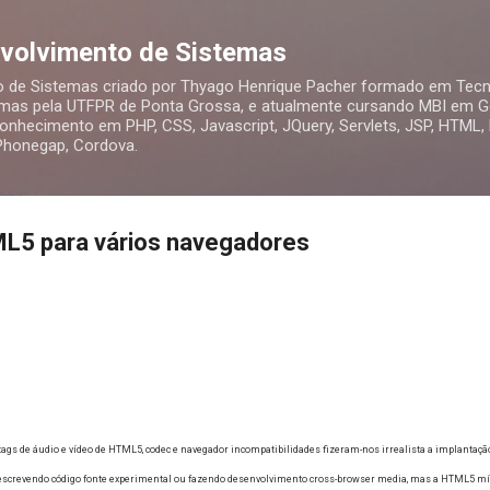
Pular para o conteúdo principal
nvolvimento de Sistemas
o de Sistemas criado por Thyago Henrique Pacher formado em Tecn
mas pela UTFPR de Ponta Grossa, e atualmente cursando MBI em Ge
nhecimento em PHP, CSS, Javascript, JQuery, Servlets, JSP, HTML,
 Phonegap, Cordova.
ML5 para vários navegadores
ags de áudio e vídeo de HTML5, codec e navegador incompatibilidades fizeram-nos irrealista a implantação
revendo código fonte experimental ou fazendo desenvolvimento cross-browser media, mas a HTML5 mídia