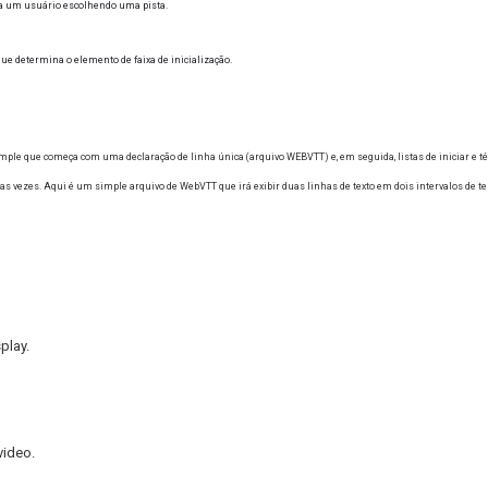
ra um usuário escolhendo uma pista.
ue determina o elemento de faixa de inicialização.
le que começa com uma declaração de linha única (arquivo WEBVTT) e, em seguida, listas de iniciar e té
uas vezes.
Aqui é um simple arquivo de WebVTT que irá exibir duas linhas de texto em dois intervalos de t
splay.
 video.