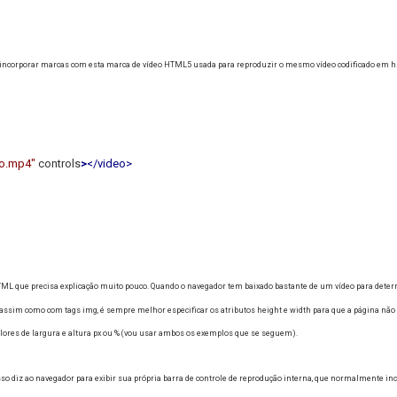
incorporar marcas com esta marca de vídeo HTML5 usada para reproduzir o mesmo vídeo codificado em h.
eo.mp4"
controls
>
</video>
L que precisa explicação muito pouco.
Quando o navegador tem baixado bastante de um vídeo para determ
assim como com tags img, é sempre melhor especificar os atributos height e width para que a página não p
 valores de largura e altura px ou % (vou usar ambos os exemplos que se seguem).
sso diz ao navegador para exibir sua própria barra de controle de reprodução interna, que normalmente i