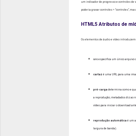
um indicador de progresso e controles de 
poderia gravar controles = "controles", mas
HTML5 Atributos de míd
Os elementos de áudio e vídeo introduzem 
src
especifica um único arquivo d
cartaz
é uma URL para uma image
pré-carga
determina como e quan
a reprodução; metadados diz ao n
vídeo para iniciar o download ant
reprodução automática
é um at
largura de banda).