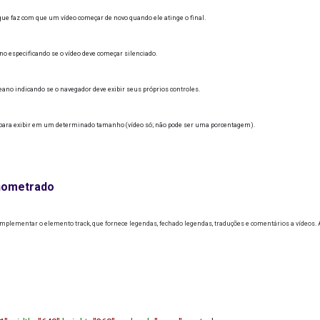
ue faz com que um vídeo começar de novo quando ele atinge o final.
o especificando se o vídeo deve começar silenciado.
ano indicando se o navegador deve exibir seus próprios controles.
para exibir em um determinado tamanho (vídeo só; não pode ser uma porcentagem).
onometrado
lementar o elemento track, que fornece legendas, fechado legendas, traduções e comentários a vídeos.