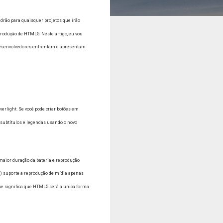
drão para quaisquer projetos que irão
eprodução de HTML5.
Neste artigo, eu vou
 desenvolvedores enfrentam e apresentam
verlight.
Se você pode criar botões em
subtítulos e legendas usando o novo
maior duração da bateria e reprodução
) suporte a reprodução de mídia apenas
ue significa que HTML5 será a única forma