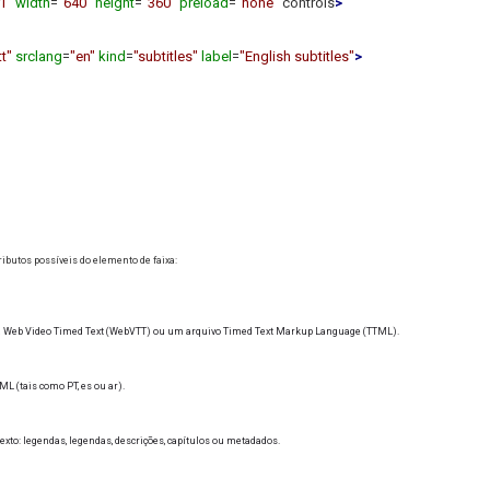
1"
width
=
"640"
height
=
"360"
preload
=
"none"
controls
>
tt"
srclang
=
"en"
kind
=
"subtitles"
label
=
"English subtitles"
>
ributos possíveis do elemento de faixa:
a Web Video Timed Text (WebVTT) ou um arquivo Timed Text Markup Language (TTML).
ML (tais como PT, es ou ar).
texto: legendas, legendas, descrições, capítulos ou metadados.