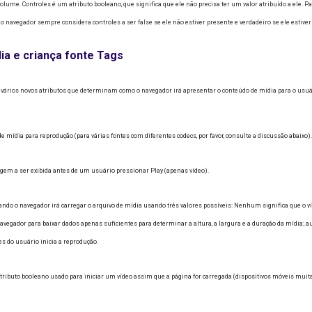
volume.
Controles é um atributo booleano, que significa que ele não precisa ter um valor atribuído a ele.
Pa
 o navegador sempre considera controles a ser false se ele não estiver presente e verdadeiro se ele estiver
ia e criança fonte Tags
vários novos atributos que determinam como o navegador irá apresentar o conteúdo de mídia para o usuár
e mídia para reprodução (para várias fontes com diferentes codecs, por favor, consulte a discussão abaixo).
m a ser exibida antes de um usuário pressionar Play (apenas vídeo).
do o navegador irá carregar o arquivo de mídia usando três valores possíveis: Nenhum significa que o víd
avegador para baixar dados apenas suficientes para determinar a altura, a largura e a duração da mídia; 
es do usuário inicia a reprodução.
ributo booleano usado para iniciar um vídeo assim que a página for carregada (dispositivos móveis muit