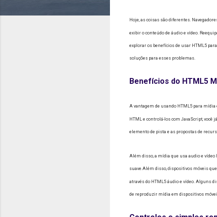
Hoje, as coisas são diferentes.
Navegadores
exibir o conteúdo de áudio e vídeo.
Reequipa
explorar os benefícios de usar HTML5 par
soluções para esses problemas.
Benefícios do HTML5 M
A vantagem de usando HTML5 para mídia é q
HTML e controlá-los com JavaScript, você 
elemento de pista e as propostas de recurs
Além disso, a mídia que usa audio e vídeo
suave.Além disso, dispositivos móveis qu
através do HTML5 áudio e vídeo.
Alguns di
de reproduzir mídia em dispositivos móvei