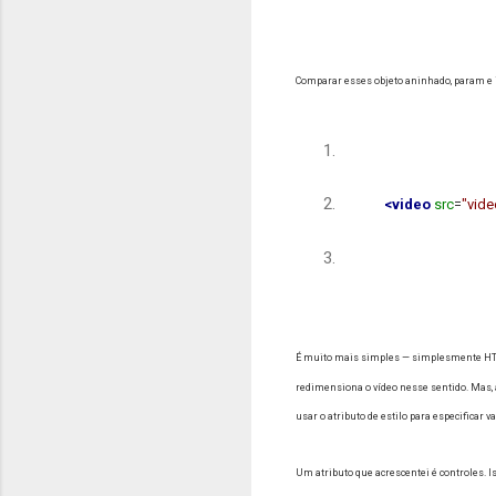
Comparar esses objeto aninhado, param e 
<video
src
=
"vid
É muito mais simples — simplesmente HTM
redimensiona o vídeo nesse sentido.
Mas, 
usar o atributo de estilo para especificar
Um atributo que acrescentei é controles.
I