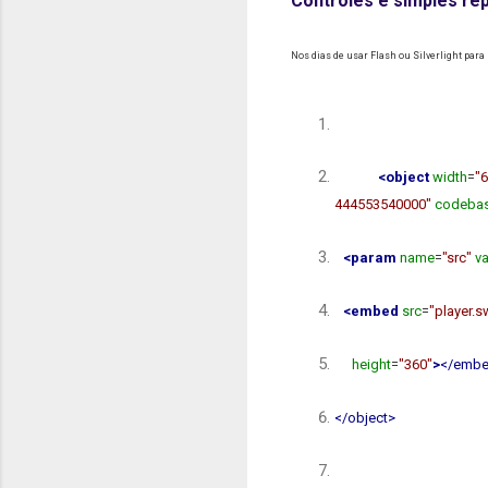
Controles e simples r
Nos dias de usar Flash ou Silverlight para
<object
width
=
"
444553540000"
codeba
<param
name
=
"src"
va
<embed
src
=
"player.s
height
=
"360"
>
</emb
</object>