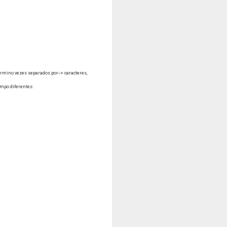
rmino vezes separados por--> caracteres,
empo diferentes: