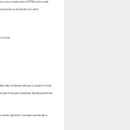
ra uma sintaxe mais XHTML-como você
 presente ou atribuído um valor.
io final.
eo não irá baixar até que o usuário inicia
auto permite que o browser decida quanto do
as vezes ignoram isso para preservar a