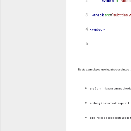
<video
id
=
"video
<track
src
=
"subtitles.v
</video>
Neste exemplo, eu usei quatro dos cinco at
src
é um link para um arquivo d
srclang
é o idioma do arquivo TT
tipo
indica o tipo de conteúdo de 