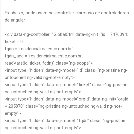
Ex abaixo, onde usam ng-controller claro uso de controladores
de angular
<div data-ng-controller="GlobalCtrl" data-ng-init="id = 7476394;
ticket = 0;
fqdn = 'residencialmajestic.com.br';
fqdn_ace = 'residencialmajestic.com.br';
readVars(id, ticket, fqdn)" class="ng-scope">
<input type="hidden" data-ng-model="id" class="ng-pristine ng-
untouched ng-valid ng-not-empty">
<input type="hidden" data-ng-model="ticket" class="ng-pristine
ng-untouched ng-valid ng-not-empty">
<input type="hidden" data-ng-model="orgId" data-ng-init="orgId
= 205870" class="ng-pristine ng-untouched ng-valid ng-not-
empty">
<input type="hidden" data-ng-model="fqdn" class="ng-pristine
ng-untouched ng-valid ng-not-empty">