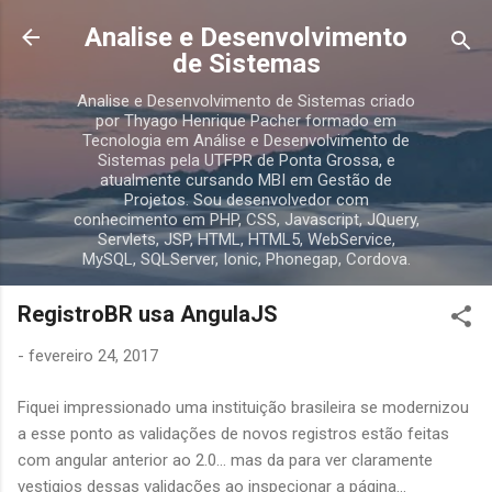
Pular para o conteúdo principal
Analise e Desenvolvimento
de Sistemas
Analise e Desenvolvimento de Sistemas criado
por Thyago Henrique Pacher formado em
Tecnologia em Análise e Desenvolvimento de
Sistemas pela UTFPR de Ponta Grossa, e
atualmente cursando MBI em Gestão de
Projetos. Sou desenvolvedor com
conhecimento em PHP, CSS, Javascript, JQuery,
Servlets, JSP, HTML, HTML5, WebService,
MySQL, SQLServer, Ionic, Phonegap, Cordova.
RegistroBR usa AngulaJS
-
fevereiro 24, 2017
Fiquei impressionado uma instituição brasileira se modernizou
a esse ponto as validações de novos registros estão feitas
com angular anterior ao 2.0... mas da para ver claramente
vestigios dessas validações ao inspecionar a página...