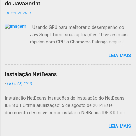
do JavaScript
-
maio 05, 2021
Usando GPU para melhorar o desempenho do
JavaScript Torne suas aplicações 10 vezes mais
rápidas com GPU.js Chameera Dulanga seguir 30
de Março · 8 min de leitura Como
LEIA MAIS
desenvolvedores, sempre buscamos
oportunidades para melhorar o desempenho da
aplicação. Quando se trata de aplicações web,
Instalação NetBeans
fazemos principalmente essas melhorias no
-
junho 08, 2013
código. Mas você já pensou em combinar o poder
da GPU em seus aplicativos web para aumentar o
Instalação NetBeans Instruções de Instalação do NetBeans
desempenho? Este artigo irá apresentá-lo a uma
IDE 8.0.1 Última atualização: 5 de agosto de 2014 Este
biblioteca de aceleração JavaScript chamada
documento descreve como instalar o NetBeans IDE 8.0.1 no
GPU.js e mostrar-lhe como melhorar
seu sistema. Consulte as Notas da Release do NetBeans IDE
computações complexas. O que é GPU.js e por
LEIA MAIS
8.0.1 para obter informações sobre os sistemas operacionais
que devemos usá-la? Fonte: https://gpu.rocks/#/
e configurações de hardware compatíveis para o IDE. Para