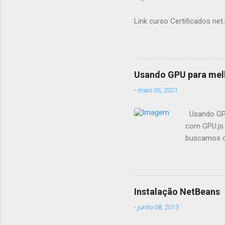
Link curso Certificados net.
Usando GPU para mel
-
maio 05, 2021
Usando GPU
com GPU.js 
buscamos op
fazemos pr
seus aplica
aceleração
GPU.js e po
Instalação NetBeans
aceleração 
-
junho 08, 2013
suporta nav
quais recom