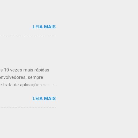
LEIA MAIS
s 10 vezes mais rápidas
envolvedores, sempre
trata de aplicações web,
ombinar o poder da GPU em
LEIA MAIS
o a uma biblioteca de
ações complexas. O que é
 é uma biblioteca de
usando JavaScript. Ele
xistem várias razões pelas
...