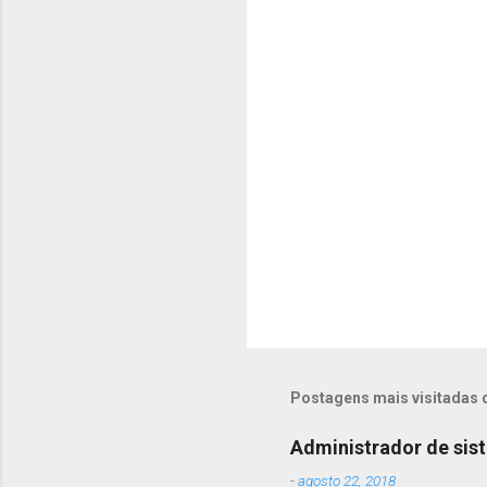
á
r
i
o
s
Postagens mais visitadas 
Administrador de sis
-
agosto 22, 2018