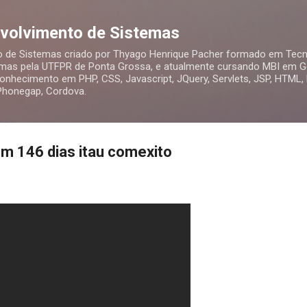
Pular para o conteúdo principal
nvolvimento de Sistemas
o de Sistemas criado por Thyago Henrique Pacher formado em Tecn
mas pela UTFPR de Ponta Grossa, e atualmente cursando MBI em Ge
nhecimento em PHP, CSS, Javascript, JQuery, Servlets, JSP, HTML,
 Phonegap, Cordova.
m 146 dias itau comexito