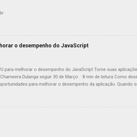
br
horar o desempenho do JavaScript
 para melhorar o desempenho do JavaScript Torne suas aplicaçõe
Chameera Dulanga seguir 30 de Março · 8 min de leitura Como des
ortunidades para melhorar o desempenho da aplicação. Quando se 
incipalmente essas melhorias no código. Mas você já pensou em c
tivos web para aumentar o desempenho? Este artigo irá apresentá-l
 JavaScript chamada GPU.js e mostrar-lhe como melhorar comput
r que devemos usá-la? Fonte: https://gpu.rocks/#/ Em suma, GPU.js
JavaScript que pode ser usada para cálculos de uso geral em GPUs 
egadores, Node.js e TypeScript. Além do aumento de desempenho, e
endo o uso de GPU.js: GPU.js usa JavaScript como base, permitindo 