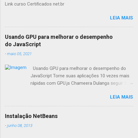
Link curso Certificados net.br
LEIA MAIS
Usando GPU para melhorar o desempenho
do JavaScript
-
maio 05, 2021
Usando GPU para melhorar o desempenho do
JavaScript Torne suas aplicações 10 vezes mais
rápidas com GPU.js Chameera Dulanga seguir 30
de Março · 8 min de leitura Como
LEIA MAIS
desenvolvedores, sempre buscamos
oportunidades para melhorar o desempenho da
aplicação. Quando se trata de aplicações web,
Instalação NetBeans
fazemos principalmente essas melhorias no
-
junho 08, 2013
código. Mas você já pensou em combinar o poder
da GPU em seus aplicativos web para aumentar o