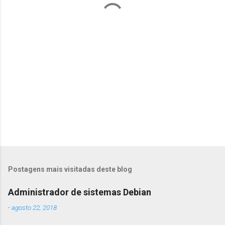
r
i
o
s
Postagens mais visitadas deste blog
Administrador de sistemas Debian
-
agosto 22, 2018