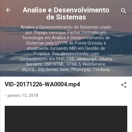
Pular para o conteúdo principal
Analise e Desenvolvimento
de Sistemas
Analise e Desenvolvimento de Sistemas criado
por Thyago Henrique Pacher formado em
Tecnologia em Análise e Desenvolvimento de
Sistemas pela UTFPR de Ponta Grossa, e
atualmente cursando MBI em Gestão de
Projetos. Sou desenvolvedor com
conhecimento em PHP, CSS, Javascript, JQuery,
Servlets, JSP, HTML, HTML5, WebService,
MySQL, SQLServer, Ionic, Phonegap, Cordova.
VID-20171226-WA0004.mp4
-
janeiro 13, 2018