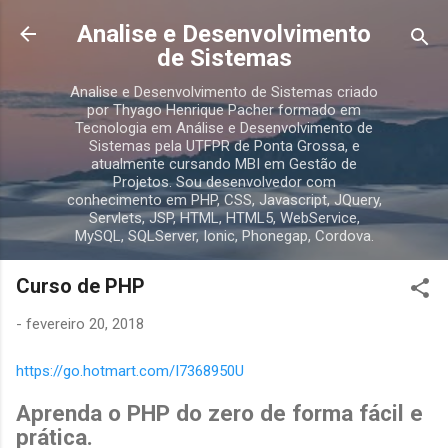
Pular para o conteúdo principal
Analise e Desenvolvimento
de Sistemas
Analise e Desenvolvimento de Sistemas criado
por Thyago Henrique Pacher formado em
Tecnologia em Análise e Desenvolvimento de
Sistemas pela UTFPR de Ponta Grossa, e
atualmente cursando MBI em Gestão de
Projetos. Sou desenvolvedor com
conhecimento em PHP, CSS, Javascript, JQuery,
Servlets, JSP, HTML, HTML5, WebService,
MySQL, SQLServer, Ionic, Phonegap, Cordova.
Curso de PHP
-
fevereiro 20, 2018
https://go.hotmart.com/I7368950U
Aprenda o PHP do zero de forma fácil e
prática.