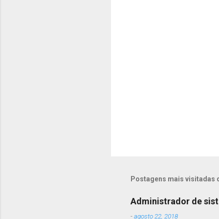
á
r
i
o
s
Postagens mais visitadas 
Administrador de sis
-
agosto 22, 2018