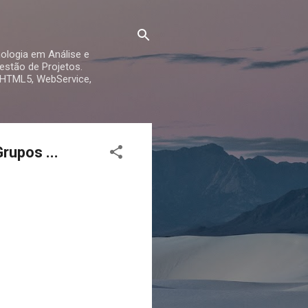
ologia em Análise e
stão de Projetos.
 HTML5, WebService,
rupos ...