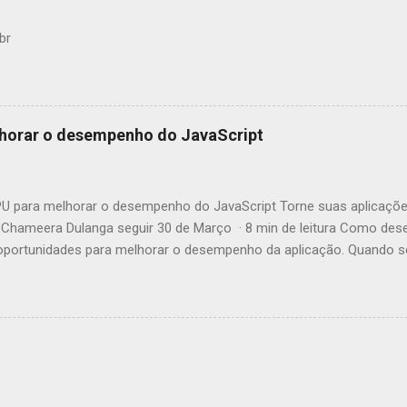
br
horar o desempenho do JavaScript
 para melhorar o desempenho do JavaScript Torne suas aplicaçõe
Chameera Dulanga seguir 30 de Março · 8 min de leitura Como des
ortunidades para melhorar o desempenho da aplicação. Quando se 
incipalmente essas melhorias no código. Mas você já pensou em c
tivos web para aumentar o desempenho? Este artigo irá apresentá-l
 JavaScript chamada GPU.js e mostrar-lhe como melhorar comput
r que devemos usá-la? Fonte: https://gpu.rocks/#/ Em suma, GPU.js
JavaScript que pode ser usada para cálculos de uso geral em GPUs 
egadores, Node.js e TypeScript. Além do aumento de desempenho, e
endo o uso de GPU.js: GPU.js usa JavaScript como base, permitindo 