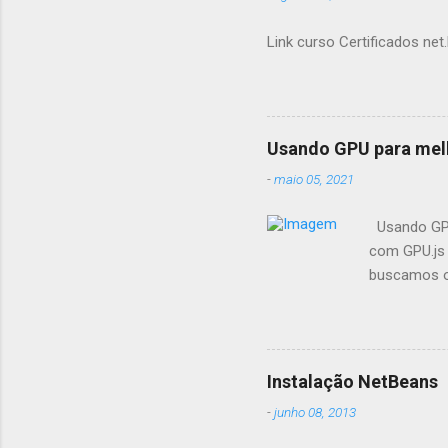
Link curso Certificados net.
Usando GPU para mel
-
maio 05, 2021
Usando GPU
com GPU.js 
buscamos op
fazemos pr
seus aplica
aceleração
GPU.js e po
Instalação NetBeans
aceleração 
-
junho 08, 2013
suporta nav
quais recom