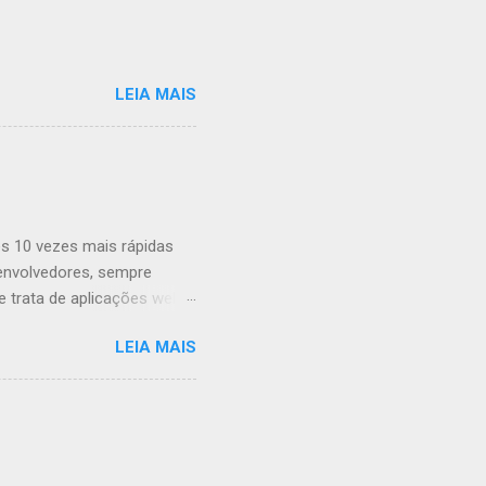
LEIA MAIS
s 10 vezes mais rápidas
envolvedores, sempre
trata de aplicações web,
ombinar o poder da GPU em
LEIA MAIS
o a uma biblioteca de
ações complexas. O que é
 é uma biblioteca de
usando JavaScript. Ele
xistem várias razões pelas
...