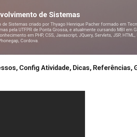
Pular para o conteúdo principal
nvolvimento de Sistemas
o de Sistemas criado por Thyago Henrique Pacher formado em Tecn
mas pela UTFPR de Ponta Grossa, e atualmente cursando MBI em Ge
nhecimento em PHP, CSS, Javascript, JQuery, Servlets, JSP, HTML,
 Phonegap, Cordova.
ssos, Config Atividade, Dicas, Referências, G