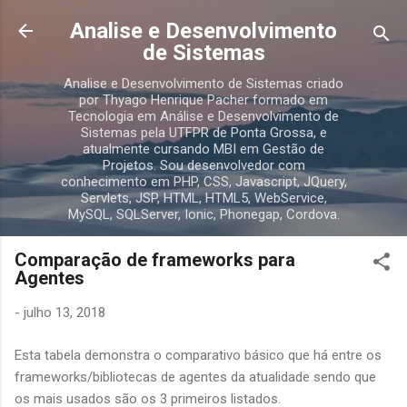
Pular para o conteúdo principal
Analise e Desenvolvimento
de Sistemas
Analise e Desenvolvimento de Sistemas criado
por Thyago Henrique Pacher formado em
Tecnologia em Análise e Desenvolvimento de
Sistemas pela UTFPR de Ponta Grossa, e
atualmente cursando MBI em Gestão de
Projetos. Sou desenvolvedor com
conhecimento em PHP, CSS, Javascript, JQuery,
Servlets, JSP, HTML, HTML5, WebService,
MySQL, SQLServer, Ionic, Phonegap, Cordova.
Comparação de frameworks para
Agentes
-
julho 13, 2018
Esta tabela demonstra o comparativo básico que há entre os
frameworks/bibliotecas de agentes da atualidade sendo que
os mais usados são os 3 primeiros listados.