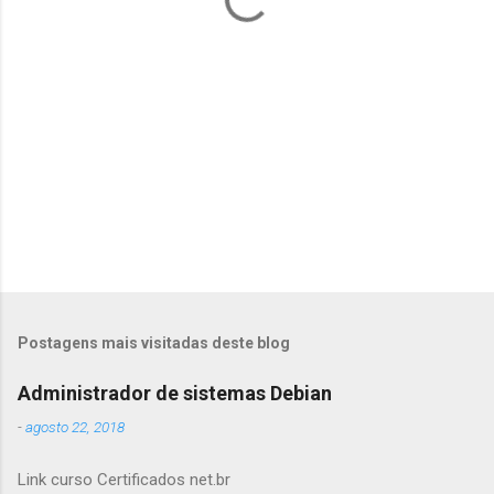
r
i
o
s
Postagens mais visitadas deste blog
Administrador de sistemas Debian
-
agosto 22, 2018
Link curso Certificados net.br