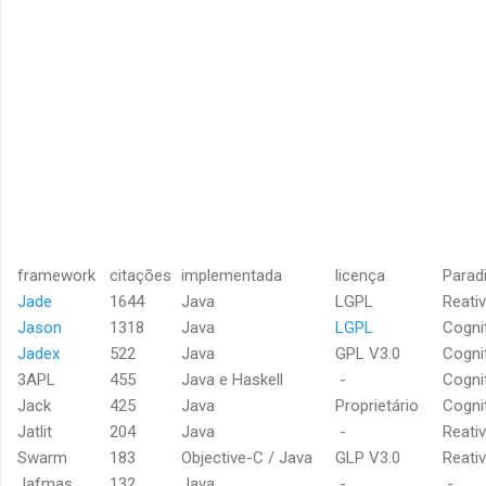
framework
citações
implementada
licença
Parad
Jade
1644
Java
LGPL
Reati
Jason
1318
Java
LGPL
Cogni
Jadex
522
Java
GPL V3.0
Cogni
3APL
455
Java e Haskell
-
Cogni
Jack
425
Java
Proprietário
Cogni
Jatlit
204
Java
-
Reati
Swarm
183
Objective-C / Java
GLP V3.0
Reati
Jafmas
132
Java
-
-