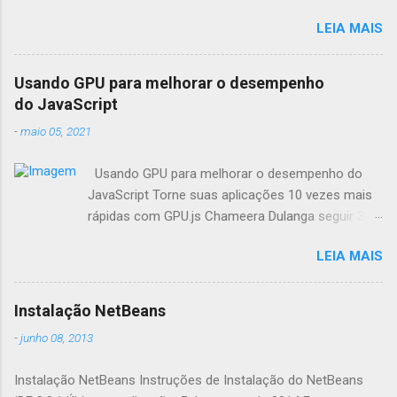
LEIA MAIS
Usando GPU para melhorar o desempenho
do JavaScript
-
maio 05, 2021
Usando GPU para melhorar o desempenho do
JavaScript Torne suas aplicações 10 vezes mais
rápidas com GPU.js Chameera Dulanga seguir 30
de Março · 8 min de leitura Como
LEIA MAIS
desenvolvedores, sempre buscamos
oportunidades para melhorar o desempenho da
aplicação. Quando se trata de aplicações web,
Instalação NetBeans
fazemos principalmente essas melhorias no
-
junho 08, 2013
código. Mas você já pensou em combinar o poder
da GPU em seus aplicativos web para aumentar o
Instalação NetBeans Instruções de Instalação do NetBeans
desempenho? Este artigo irá apresentá-lo a uma