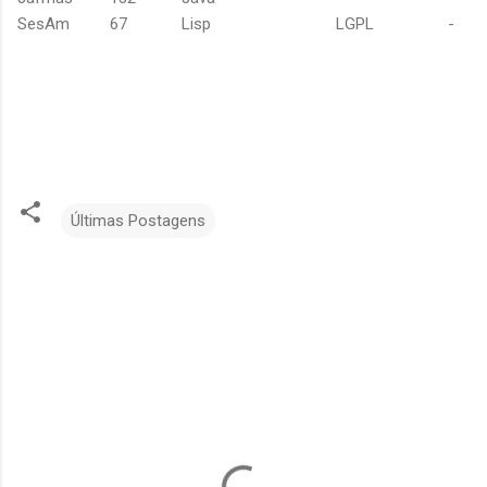
SesAm
67
Lisp
LGPL
-
Últimas Postagens
C
o
m
e
n
t
á