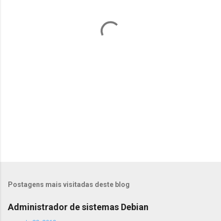
t
á
r
i
o
s
Postagens mais visitadas deste blog
Administrador de sistemas Debian