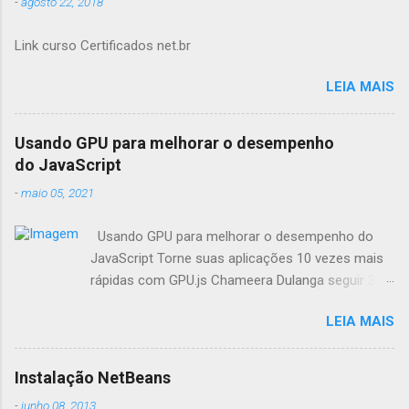
-
agosto 22, 2018
Link curso Certificados net.br
LEIA MAIS
Usando GPU para melhorar o desempenho
do JavaScript
-
maio 05, 2021
Usando GPU para melhorar o desempenho do
JavaScript Torne suas aplicações 10 vezes mais
rápidas com GPU.js Chameera Dulanga seguir 30
de Março · 8 min de leitura Como
LEIA MAIS
desenvolvedores, sempre buscamos
oportunidades para melhorar o desempenho da
aplicação. Quando se trata de aplicações web,
Instalação NetBeans
fazemos principalmente essas melhorias no
-
junho 08, 2013