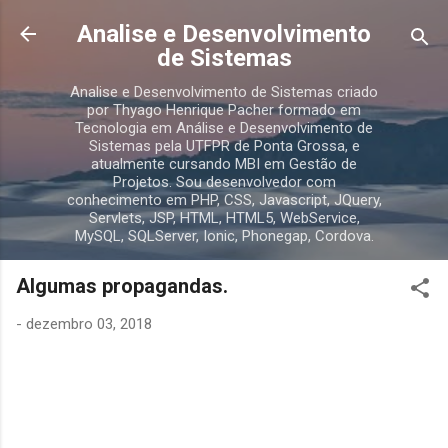
Pular para o conteúdo principal
Analise e Desenvolvimento
de Sistemas
Analise e Desenvolvimento de Sistemas criado
por Thyago Henrique Pacher formado em
Tecnologia em Análise e Desenvolvimento de
Sistemas pela UTFPR de Ponta Grossa, e
atualmente cursando MBI em Gestão de
Projetos. Sou desenvolvedor com
conhecimento em PHP, CSS, Javascript, JQuery,
Servlets, JSP, HTML, HTML5, WebService,
MySQL, SQLServer, Ionic, Phonegap, Cordova.
Algumas propagandas.
-
dezembro 03, 2018