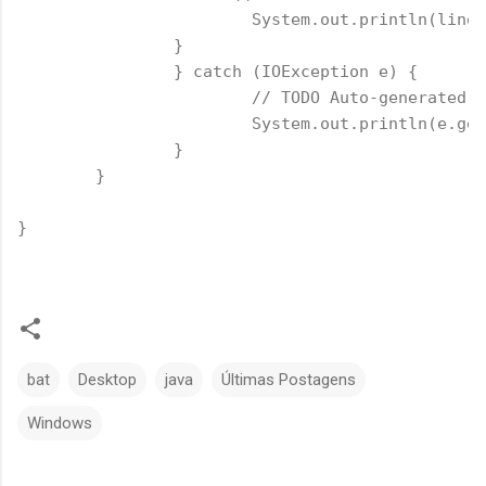
	        	System.out.println(line
	        }
		} catch (IOException e) {
			// TODO Auto-generated 
			System.out.println(e.ge
		}
	} 
}
bat
Desktop
java
Últimas Postagens
Windows
C