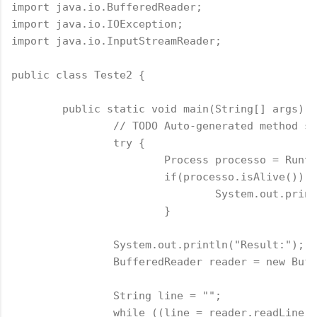
import java.io.BufferedReader;
import java.io.IOException;
import java.io.InputStreamReader;
public class Teste2 {
	public static void main(String[] args) {
		// TODO Auto-generated method s
		try {
			Process processo = Ru
			if(processo.isAlive()) {
				System.out.pr
			}
	        System.out.println("Result:");
	        BufferedReader reader = new Buf
	        String line = "";
	        while ((line = reader.readLine(