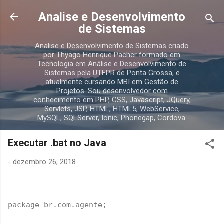
Pular para o conteúdo principal
Analise e Desenvolvimento
de Sistemas
Analise e Desenvolvimento de Sistemas criado
por Thyago Henrique Pacher formado em
Tecnologia em Análise e Desenvolvimento de
Sistemas pela UTFPR de Ponta Grossa, e
atualmente cursando MBI em Gestão de
Projetos. Sou desenvolvedor com
conhecimento em PHP, CSS, Javascript, JQuery,
Servlets, JSP, HTML, HTML5, WebService,
MySQL, SQLServer, Ionic, Phonegap, Cordova.
Executar .bat no Java
-
dezembro 26, 2018
package br.com.agente;