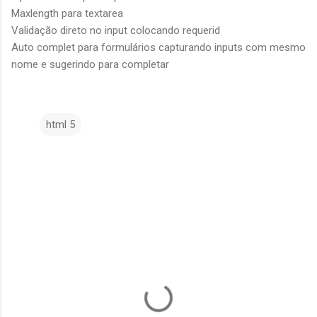
Maxlength para textarea
Validação direto no input colocando requerid
Auto complet para formulários capturando inputs com mesmo
nome e sugerindo para completar
html 5
C
o
m
e
n
t
á
r