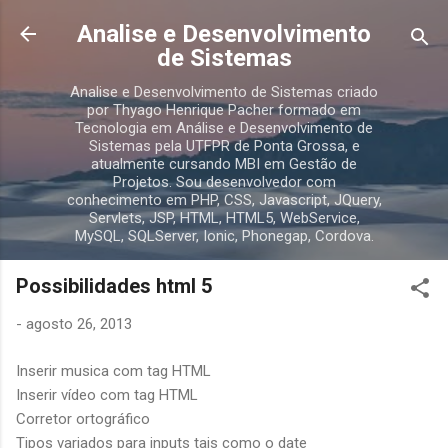
Pular para o conteúdo principal
Analise e Desenvolvimento
de Sistemas
Analise e Desenvolvimento de Sistemas criado
por Thyago Henrique Pacher formado em
Tecnologia em Análise e Desenvolvimento de
Sistemas pela UTFPR de Ponta Grossa, e
atualmente cursando MBI em Gestão de
Projetos. Sou desenvolvedor com
conhecimento em PHP, CSS, Javascript, JQuery,
Servlets, JSP, HTML, HTML5, WebService,
MySQL, SQLServer, Ionic, Phonegap, Cordova.
Possibilidades html 5
-
agosto 26, 2013
Inserir musica com tag HTML
Inserir vídeo com tag HTML
Corretor ortográfico
Tipos variados para inputs tais como o date