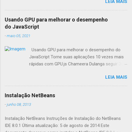
LEIA MAIS
Usando GPU para melhorar o desempenho
do JavaScript
-
maio 05, 2021
Usando GPU para melhorar o desempenho do
JavaScript Torne suas aplicações 10 vezes mais
rápidas com GPU.js Chameera Dulanga seguir 30
de Março · 8 min de leitura Como
LEIA MAIS
desenvolvedores, sempre buscamos
oportunidades para melhorar o desempenho da
aplicação. Quando se trata de aplicações web,
Instalação NetBeans
fazemos principalmente essas melhorias no
-
junho 08, 2013
código. Mas você já pensou em combinar o poder
da GPU em seus aplicativos web para aumentar o
Instalação NetBeans Instruções de Instalação do NetBeans
desempenho? Este artigo irá apresentá-lo a uma
IDE 8.0.1 Última atualização: 5 de agosto de 2014 Este
biblioteca de aceleração JavaScript chamada