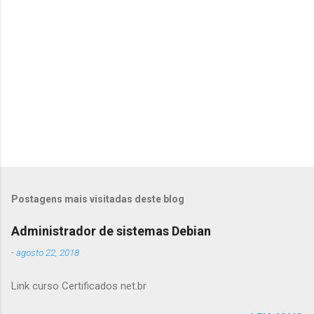
i
o
s
Postagens mais visitadas deste blog
Administrador de sistemas Debian
-
agosto 22, 2018
Link curso Certificados net.br