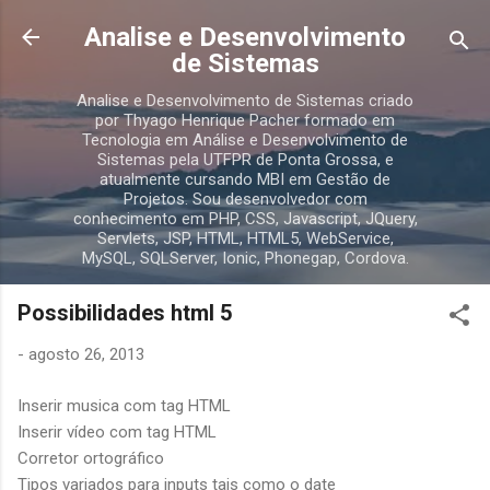
Pular para o conteúdo principal
Analise e Desenvolvimento
de Sistemas
Analise e Desenvolvimento de Sistemas criado
por Thyago Henrique Pacher formado em
Tecnologia em Análise e Desenvolvimento de
Sistemas pela UTFPR de Ponta Grossa, e
atualmente cursando MBI em Gestão de
Projetos. Sou desenvolvedor com
conhecimento em PHP, CSS, Javascript, JQuery,
Servlets, JSP, HTML, HTML5, WebService,
MySQL, SQLServer, Ionic, Phonegap, Cordova.
Possibilidades html 5
-
agosto 26, 2013
Inserir musica com tag HTML
Inserir vídeo com tag HTML
Corretor ortográfico
Tipos variados para inputs tais como o date