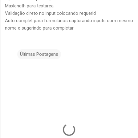
Maxlength para textarea
Validação direto no input colocando requerid
Auto complet para formulários capturando inputs com mesmo
nome e sugerindo para completar
Últimas Postagens
C
o
m
e
n
t
á
r