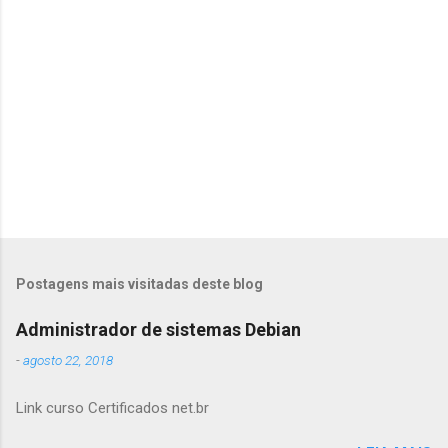
i
o
s
Postagens mais visitadas deste blog
Administrador de sistemas Debian
-
agosto 22, 2018
Link curso Certificados net.br