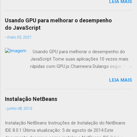
LEIA MAIS
Usando GPU para melhorar o desempenho
do JavaScript
-
maio 05, 2021
Usando GPU para melhorar o desempenho do
JavaScript Torne suas aplicações 10 vezes mais
rápidas com GPU.js Chameera Dulanga seguir 30
de Março · 8 min de leitura Como
LEIA MAIS
desenvolvedores, sempre buscamos
oportunidades para melhorar o desempenho da
aplicação. Quando se trata de aplicações web,
Instalação NetBeans
fazemos principalmente essas melhorias no
-
junho 08, 2013
código. Mas você já pensou em combinar o poder
da GPU em seus aplicativos web para aumentar o
Instalação NetBeans Instruções de Instalação do NetBeans
desempenho? Este artigo irá apresentá-lo a uma
IDE 8.0.1 Última atualização: 5 de agosto de 2014 Este
biblioteca de aceleração JavaScript chamada