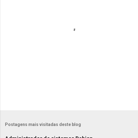
n
t
á
r
i
o
s
Postagens mais visitadas deste blog