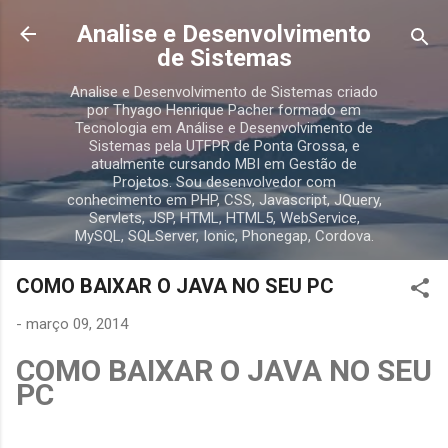
Pular para o conteúdo principal
Analise e Desenvolvimento
de Sistemas
Analise e Desenvolvimento de Sistemas criado
por Thyago Henrique Pacher formado em
Tecnologia em Análise e Desenvolvimento de
Sistemas pela UTFPR de Ponta Grossa, e
atualmente cursando MBI em Gestão de
Projetos. Sou desenvolvedor com
conhecimento em PHP, CSS, Javascript, JQuery,
Servlets, JSP, HTML, HTML5, WebService,
MySQL, SQLServer, Ionic, Phonegap, Cordova.
COMO BAIXAR O JAVA NO SEU PC
-
março 09, 2014
COMO BAIXAR O JAVA NO SEU
PC