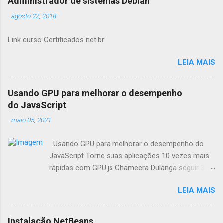
Administrador de sistemas Debian
-
agosto 22, 2018
Link curso Certificados net.br
LEIA MAIS
Usando GPU para melhorar o desempenho
do JavaScript
-
maio 05, 2021
Usando GPU para melhorar o desempenho do
JavaScript Torne suas aplicações 10 vezes mais
rápidas com GPU.js Chameera Dulanga seguir 30
de Março · 8 min de leitura Como
LEIA MAIS
desenvolvedores, sempre buscamos
oportunidades para melhorar o desempenho da
aplicação. Quando se trata de aplicações web,
Instalação NetBeans