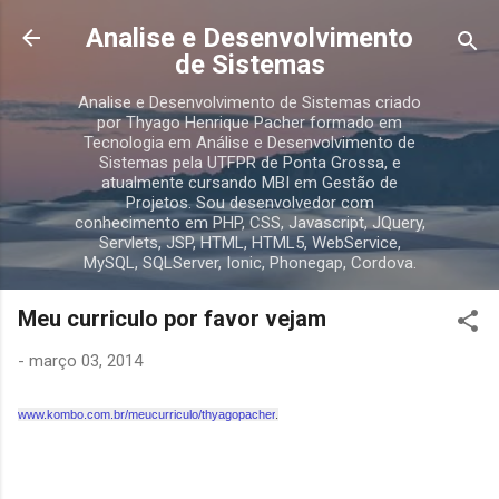
Pular para o conteúdo principal
Analise e Desenvolvimento
de Sistemas
Analise e Desenvolvimento de Sistemas criado
por Thyago Henrique Pacher formado em
Tecnologia em Análise e Desenvolvimento de
Sistemas pela UTFPR de Ponta Grossa, e
atualmente cursando MBI em Gestão de
Projetos. Sou desenvolvedor com
conhecimento em PHP, CSS, Javascript, JQuery,
Servlets, JSP, HTML, HTML5, WebService,
MySQL, SQLServer, Ionic, Phonegap, Cordova.
Meu curriculo por favor vejam
-
março 03, 2014
www.kombo.com.br/meucurriculo/thyagopacher
.