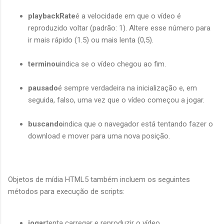
playbackRate
é a velocidade em que o vídeo é
reproduzido voltar (padrão: 1). Altere esse número para
ir mais rápido (1.5) ou mais lenta (0,5).
terminou
indica se o vídeo chegou ao fim.
pausado
é sempre verdadeira na inicialização e, em
seguida, falso, uma vez que o vídeo começou a jogar.
buscando
indica que o navegador está tentando fazer o
download e mover para uma nova posição.
Objetos de mídia HTML5 também incluem os seguintes
métodos para execução de scripts:
jogar
tenta carregar e reproduzir o vídeo.