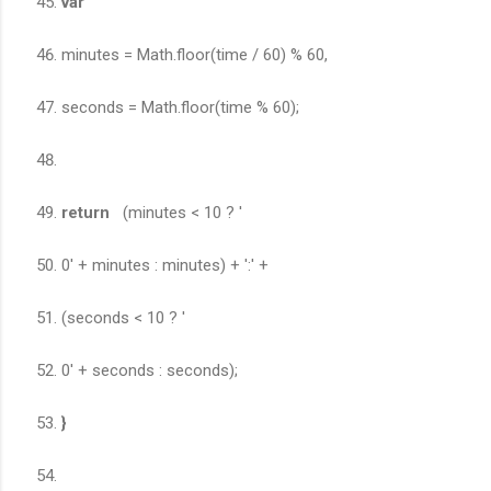
var
minutes = Math.floor(time / 60) % 60,
seconds = Math.floor(time % 60);
return
(minutes < 10 ? '
0' + minutes : minutes) + ':' +
(seconds < 10 ? '
0' + seconds : seconds);
}