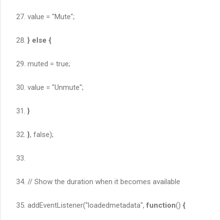
value = "Mute";
}
else
{
muted = true;
value = "Unmute";
}
}
, false);
// Show the duration when it becomes available
addEventListener("loadedmetadata",
function
()
{