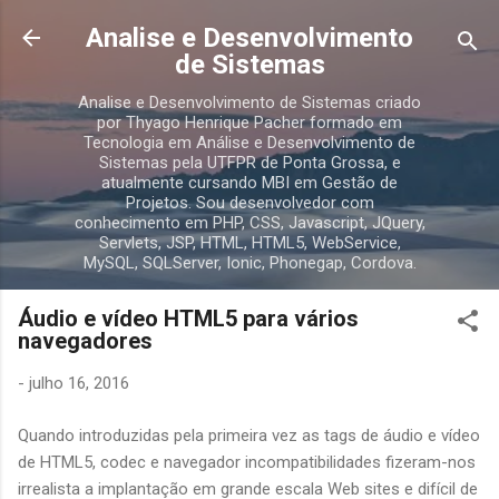
Pular para o conteúdo principal
Analise e Desenvolvimento
de Sistemas
Analise e Desenvolvimento de Sistemas criado
por Thyago Henrique Pacher formado em
Tecnologia em Análise e Desenvolvimento de
Sistemas pela UTFPR de Ponta Grossa, e
atualmente cursando MBI em Gestão de
Projetos. Sou desenvolvedor com
conhecimento em PHP, CSS, Javascript, JQuery,
Servlets, JSP, HTML, HTML5, WebService,
MySQL, SQLServer, Ionic, Phonegap, Cordova.
Áudio e vídeo HTML5 para vários
navegadores
-
julho 16, 2016
Quando introduzidas pela primeira vez as tags de áudio e vídeo
de HTML5, codec e navegador incompatibilidades fizeram-nos
irrealista a implantação em grande escala Web sites e difícil de