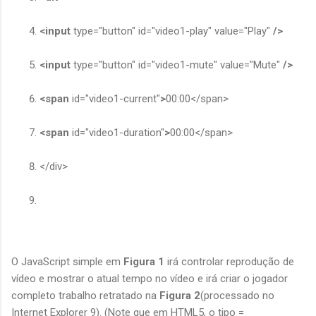
<input
type="button" id="video1-play" value="Play"
/>
<input
type="button" id="video1-mute" value="Mute"
/>
<span
id="video1-current"
>
00:00</span>
<span
id="video1-duration"
>
00:00</span>
</div>
O JavaScript simple em
Figura 1
irá controlar reprodução de
vídeo e mostrar o atual tempo no vídeo e irá criar o jogador
completo trabalho retratado na
Figura 2
(processado no
Internet Explorer 9). (Note que em HTML5, o tipo =