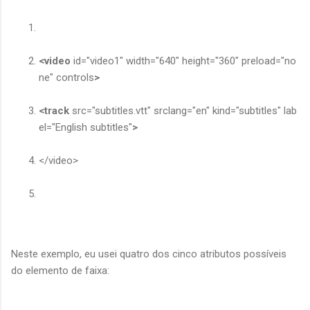
<video
id="video1" width="640" height="360" preload="no
ne" controls
>
<track
src="subtitles.vtt" srclang="en" kind="subtitles" lab
el="English subtitles"
>
</video>
Neste exemplo, eu usei quatro dos cinco atributos possíveis
do elemento de faixa: