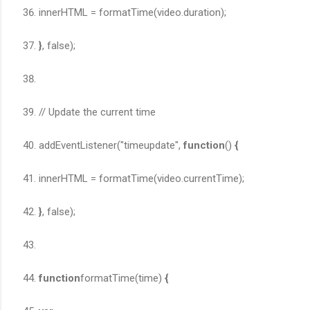
innerHTML = formatTime(video.duration);
}
, false);
// Update the current time
addEventListener("timeupdate",
function
()
{
innerHTML = formatTime(video.currentTime);
}
, false);
function
formatTime(time)
{