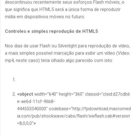
descontinuou recentemente seus esforços Flash móveis, o
que significa que HTML5 será a única forma de reproduzir
mídia em dispositivos móveis no futuro.
Controles e simples reprodução de HTML5
Nos dias de usar Flash ou Silverlight para reprodução de vídeo,
a mais simples possível marcação para exibir um vídeo (Video.
mp4, neste caso) teria olhado algo parecido com isto:
<object
width="640" height="360" classid="clsid:d27cdb6
e-ae6d-11cf-96b8-
444553540000" codebase="http://fpdownload.macromed
ia.com/pub/shockwave/cabs/flash/swflash.cab#version
=8,0,0,0"
>