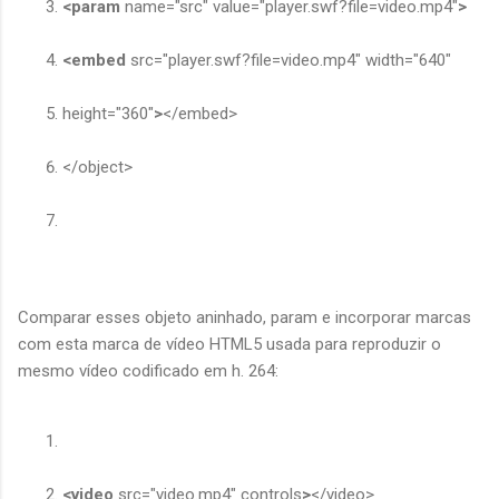
<param
name="src" value="player.swf?file=video.mp4"
>
<embed
src="player.swf?file=video.mp4" width="640"
height="360"
>
</embed>
</object>
Comparar esses objeto aninhado, param e incorporar marcas
com esta marca de vídeo HTML5 usada para reproduzir o
mesmo vídeo codificado em h. 264:
<video
src="video.mp4" controls
>
</video>