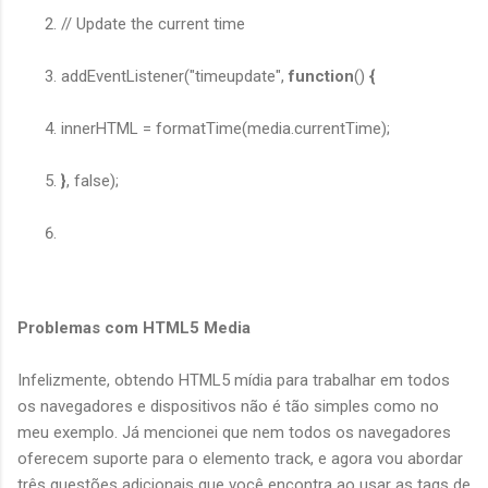
// Update the current time
addEventListener("timeupdate",
function
()
{
innerHTML = formatTime(media.currentTime);
}
, false);
Problemas com HTML5 Media
Infelizmente, obtendo HTML5 mídia para trabalhar em todos
os navegadores e dispositivos não é tão simples como no
meu exemplo. Já mencionei que nem todos os navegadores
oferecem suporte para o elemento track, e agora vou abordar
três questões adicionais que você encontra ao usar as tags de