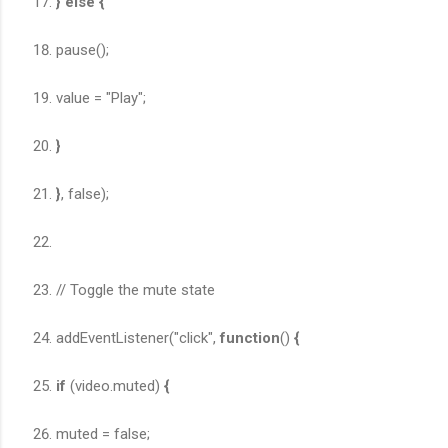
}
else
{
pause();
value = "Play";
}
}
, false);
// Toggle the mute state
addEventListener("click",
function
()
{
if
(video.muted)
{
muted = false;