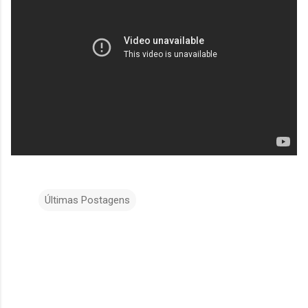
Últimas Postagens
C
o
m
e