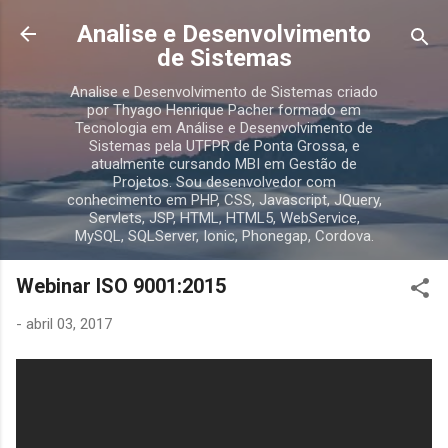
Pular para o conteúdo principal
Analise e Desenvolvimento
de Sistemas
Analise e Desenvolvimento de Sistemas criado
por Thyago Henrique Pacher formado em
Tecnologia em Análise e Desenvolvimento de
Sistemas pela UTFPR de Ponta Grossa, e
atualmente cursando MBI em Gestão de
Projetos. Sou desenvolvedor com
conhecimento em PHP, CSS, Javascript, JQuery,
Servlets, JSP, HTML, HTML5, WebService,
MySQL, SQLServer, Ionic, Phonegap, Cordova.
Webinar ISO 9001:2015
-
abril 03, 2017