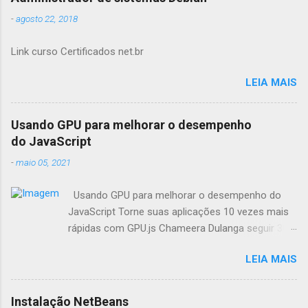
-
agosto 22, 2018
Link curso Certificados net.br
LEIA MAIS
Usando GPU para melhorar o desempenho
do JavaScript
-
maio 05, 2021
Usando GPU para melhorar o desempenho do
JavaScript Torne suas aplicações 10 vezes mais
rápidas com GPU.js Chameera Dulanga seguir 30
de Março · 8 min de leitura Como
LEIA MAIS
desenvolvedores, sempre buscamos
oportunidades para melhorar o desempenho da
aplicação. Quando se trata de aplicações web,
Instalação NetBeans