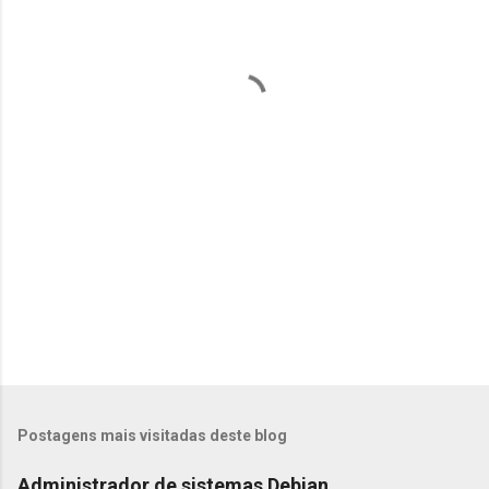
n
t
á
r
i
o
s
Postagens mais visitadas deste blog
Administrador de sistemas Debian