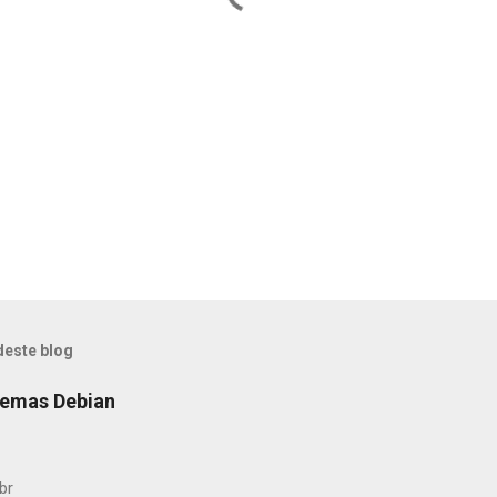
deste blog
temas Debian
br