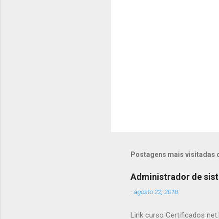
i
o
s
Postagens mais visitadas 
Administrador de sis
-
agosto 22, 2018
Link curso Certificados net.