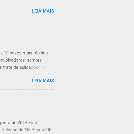
LEIA MAIS
s 10 vezes mais rápidas
envolvedores, sempre
trata de aplicações web,
ombinar o poder da GPU em
LEIA MAIS
o a uma biblioteca de
ações complexas. O que é
 é uma biblioteca de
usando JavaScript. Ele
xistem várias razões pelas
...
agosto de 2014 Este
a Release do NetBeans IDE