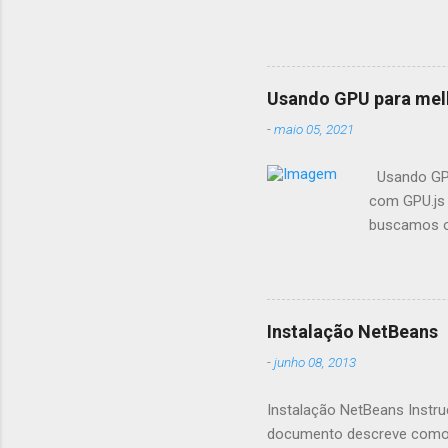
Usando GPU para mel
-
maio 05, 2021
Usando GPU
com GPU.js 
buscamos op
fazemos pr
seus aplica
aceleração
GPU.js e po
Instalação NetBeans
aceleração 
-
junho 08, 2013
suporta nav
quais recom
Instalação NetBeans Instru
documento descreve como i