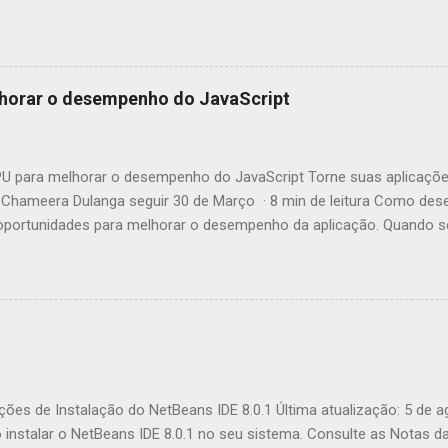
horar o desempenho do JavaScript
 para melhorar o desempenho do JavaScript Torne suas aplicaçõe
Chameera Dulanga seguir 30 de Março · 8 min de leitura Como des
ortunidades para melhorar o desempenho da aplicação. Quando se 
incipalmente essas melhorias no código. Mas você já pensou em c
tivos web para aumentar o desempenho? Este artigo irá apresentá-l
 JavaScript chamada GPU.js e mostrar-lhe como melhorar comput
r que devemos usá-la? Fonte: https://gpu.rocks/#/ Em suma, GPU.js
JavaScript que pode ser usada para cálculos de uso geral em GPUs 
egadores, Node.js e TypeScript. Além do aumento de desempenho, e
endo o uso de GPU.js: GPU.js usa JavaScript como base, permitindo 
ções de Instalação do NetBeans IDE 8.0.1 Última atualização: 5 de 
nstalar o NetBeans IDE 8.0.1 no seu sistema. Consulte as Notas d