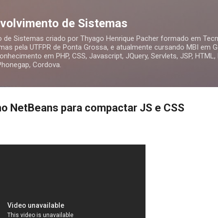
Pular para o conteúdo principal
nvolvimento de Sistemas
o de Sistemas criado por Thyago Henrique Pacher formado em Tecn
mas pela UTFPR de Ponta Grossa, e atualmente cursando MBI em Ge
nhecimento em PHP, CSS, Javascript, JQuery, Servlets, JSP, HTML,
 Phonegap, Cordova.
 no NetBeans para compactar JS e CSS