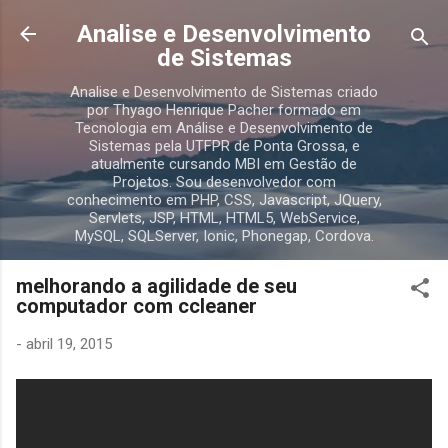
Pular para o conteúdo principal
Analise e Desenvolvimento
de Sistemas
Analise e Desenvolvimento de Sistemas criado
por Thyago Henrique Pacher formado em
Tecnologia em Análise e Desenvolvimento de
Sistemas pela UTFPR de Ponta Grossa, e
atualmente cursando MBI em Gestão de
Projetos. Sou desenvolvedor com
conhecimento em PHP, CSS, Javascript, JQuery,
Servlets, JSP, HTML, HTML5, WebService,
MySQL, SQLServer, Ionic, Phonegap, Cordova.
melhorando a agilidade de seu
computador com ccleaner
-
abril 19, 2015