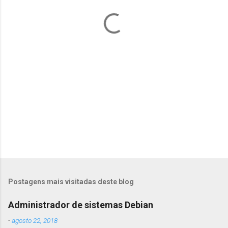
á
r
i
o
s
Postagens mais visitadas deste blog
Administrador de sistemas Debian
-
agosto 22, 2018