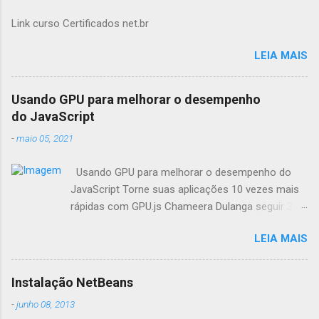
Link curso Certificados net.br
LEIA MAIS
Usando GPU para melhorar o desempenho
do JavaScript
-
maio 05, 2021
Usando GPU para melhorar o desempenho do
JavaScript Torne suas aplicações 10 vezes mais
rápidas com GPU.js Chameera Dulanga seguir 30
de Março · 8 min de leitura Como
LEIA MAIS
desenvolvedores, sempre buscamos
oportunidades para melhorar o desempenho da
aplicação. Quando se trata de aplicações web,
Instalação NetBeans
fazemos principalmente essas melhorias no
-
junho 08, 2013
código. Mas você já pensou em combinar o poder