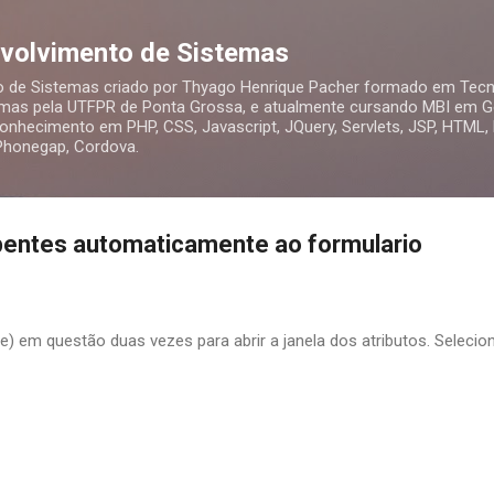
Pular para o conteúdo principal
nvolvimento de Sistemas
o de Sistemas criado por Thyago Henrique Pacher formado em Tecn
mas pela UTFPR de Ponta Grossa, e atualmente cursando MBI em Ge
nhecimento em PHP, CSS, Javascript, JQuery, Servlets, JSP, HTML,
 Phonegap, Cordova.
entes automaticamente ao formulario
) em questão duas vezes para abrir a janela dos atributos. Selecion