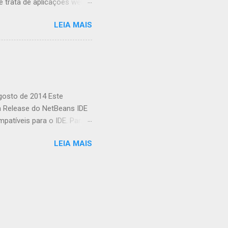
trata de aplicações web,
ombinar o poder da GPU em
LEIA MAIS
o a uma biblioteca de
ações complexas. O que é
 é uma biblioteca de
usando JavaScript. Ele
xistem várias razões pelas
...
agosto de 2014 Este
a Release do NetBeans IDE
patíveis para o IDE. Para
Informações da Release do
LEIA MAIS
alizando Sua Instalação
ente de Plataforma
de Diagnóstico e solução
it (JDK) 7, Atualização 10