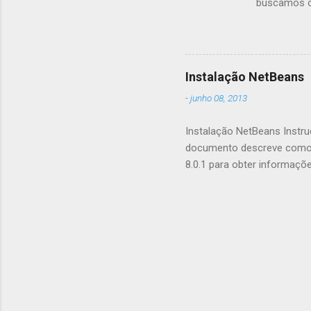
buscamos op
fazemos pr
seus aplica
aceleração
GPU.js e po
Instalação NetBeans
aceleração 
-
junho 08, 2013
suporta nav
quais recom
Instalação NetBeans Instru
documento descreve como i
8.0.1 para obter informaçõ
saber mais sobre as novas 
NetBeans IDE 8.0.1 . Cont
Iniciando o Download Inst
Desinstalando o Software 
de problemas Mais Informaç
(ou posterior), ou o JDK 8, p