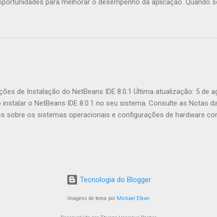
ortunidades para melhorar o desempenho da aplicação. Quando se 
incipalmente essas melhorias no código. Mas você já pensou em c
tivos web para aumentar o desempenho? Este artigo irá apresentá-l
 JavaScript chamada GPU.js e mostrar-lhe como melhorar comput
r que devemos usá-la? Fonte: https://gpu.rocks/#/ Em suma, GPU.js
JavaScript que pode ser usada para cálculos de uso geral em GPUs 
egadores, Node.js e TypeScript. Além do aumento de desempenho, e
endo o uso de GPU.js: GPU.js usa JavaScript como base, permitindo 
ções de Instalação do NetBeans IDE 8.0.1 Última atualização: 5 de 
nstalar o NetBeans IDE 8.0.1 no seu sistema. Consulte as Notas d
es sobre os sistemas operacionais e configurações de hardware com
funcionalidades incluídas nesta release do IDE, consulte a página 
eúdo Software Necessário Opções de Download do Instalador Person
alando o Software Microsoft Windows e Linux OS X Pacote Independ
Microsoft Windows Linux OS X Suporte a Várias Instalações e Upgra
ões Software Necessário É necessário ter o Java SE Development K
Tecnologia do Blogger
ara inst...
Imagens de tema por
Michael Elkan