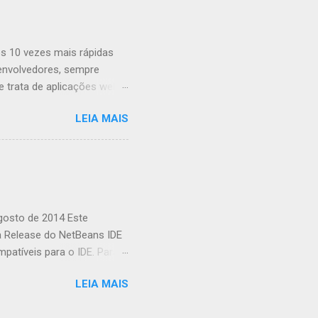
s 10 vezes mais rápidas
envolvedores, sempre
trata de aplicações web,
ombinar o poder da GPU em
LEIA MAIS
o a uma biblioteca de
ações complexas. O que é
 é uma biblioteca de
usando JavaScript. Ele
xistem várias razões pelas
...
agosto de 2014 Este
a Release do NetBeans IDE
patíveis para o IDE. Para
Informações da Release do
LEIA MAIS
alizando Sua Instalação
ente de Plataforma