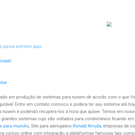
uro passa primeiro aqui
rasil/
cher
zado em produção de sistemas para nuvem de acordo com o que fo
gurável. Entre em contato conosco e podera ter seu sistema até
a nuvem e podendo recupera-los a hora que quiser. Temos em nosso
 grandes sistemas cujo são voltados para condominios ficando e
te para muncks
, Site para advogados
Ronald Arruda
, empresas de co
s para cursos online com integração a plataformas famosas tais com