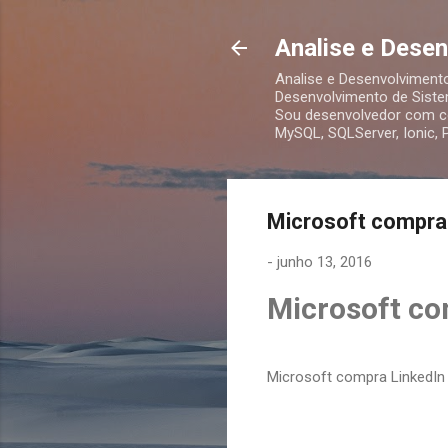
Analise e Dese
Analise e Desenvolviment
Desenvolvimento de Siste
Sou desenvolvedor com co
MySQL, SQLServer, Ionic,
Microsoft compra
-
junho 13, 2016
Microsoft co
Microsoft compra LinkedIn 