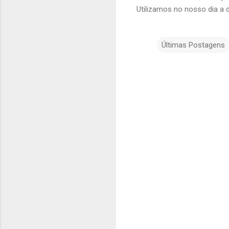
Utilizamos no nosso dia a 
Últimas Postagens
C
o
m
e
n
t
á
r
i
o
s