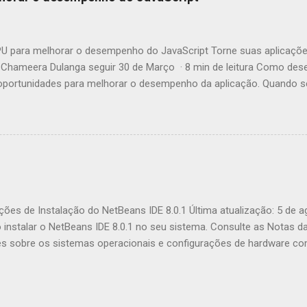
 para melhorar o desempenho do JavaScript Torne suas aplicaçõe
Chameera Dulanga seguir 30 de Março · 8 min de leitura Como des
ortunidades para melhorar o desempenho da aplicação. Quando se 
incipalmente essas melhorias no código. Mas você já pensou em c
tivos web para aumentar o desempenho? Este artigo irá apresentá-l
 JavaScript chamada GPU.js e mostrar-lhe como melhorar comput
r que devemos usá-la? Fonte: https://gpu.rocks/#/ Em suma, GPU.js
JavaScript que pode ser usada para cálculos de uso geral em GPUs 
egadores, Node.js e TypeScript. Além do aumento de desempenho, e
endo o uso de GPU.js: GPU.js usa JavaScript como base, permitindo 
ções de Instalação do NetBeans IDE 8.0.1 Última atualização: 5 de 
nstalar o NetBeans IDE 8.0.1 no seu sistema. Consulte as Notas d
es sobre os sistemas operacionais e configurações de hardware com
funcionalidades incluídas nesta release do IDE, consulte a página 
eúdo Software Necessário Opções de Download do Instalador Person
alando o Software Microsoft Windows e Linux OS X Pacote Independ