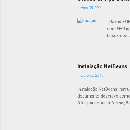
-
maio 05, 2021
Usando GPU
com GPU.js 
buscamos op
fazemos pr
seus aplica
aceleração
GPU.js e po
Instalação NetBeans
aceleração 
-
junho 08, 2013
suporta nav
quais recom
Instalação NetBeans Instru
documento descreve como i
8.0.1 para obter informaçõ
saber mais sobre as novas 
NetBeans IDE 8.0.1 . Cont
Iniciando o Download Inst