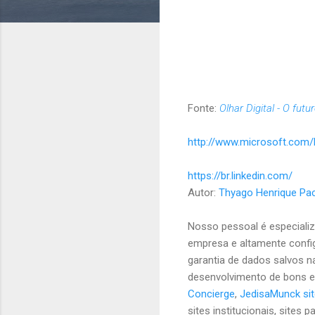
Fonte:
Olhar Digital - O fut
http://www.microsoft.com/b
https://br.linkedin.com/
Autor:
Thyago Henrique Pa
Nosso pessoal é especiali
empresa e altamente confi
garantia de dados salvos n
desenvolvimento de bons e
Concierge
,
JedisaMunck si
sites institucionais, site