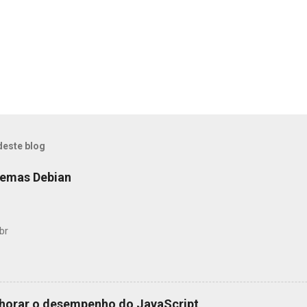
deste blog
temas Debian
br
horar o desempenho do JavaScript