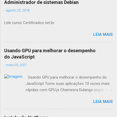
Administrador de sistemas Debian
-
agosto 22, 2018
Link curso Certificados net.br
LEIA MAIS
Usando GPU para melhorar o desempenho
do JavaScript
-
maio 05, 2021
Usando GPU para melhorar o desempenho do
JavaScript Torne suas aplicações 10 vezes mais
rápidas com GPU.js Chameera Dulanga seguir 30
de Março · 8 min de leitura Como
LEIA MAIS
desenvolvedores, sempre buscamos
oportunidades para melhorar o desempenho da
aplicação. Quando se trata de aplicações web,