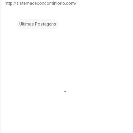
http://sistemadecondominiorio.com/
Últimas Postagens
C
o
m
e
n
t
á
r
i
o
s