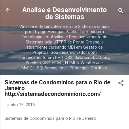
Pular para o conteúdo principal
Analise e Desenvolvimento
de Sistemas
Analise e Desenvolvimento de Sistemas criado
por Thyago Henrique Pacher formado em
Tecnologia em Análise e Desenvolvimento de
Sistemas pela UTFPR de Ponta Grossa, e
atualmente cursando MBI em Gestão de
Projetos. Sou desenvolvedor com
conhecimento em PHP, CSS, Javascript, JQuery,
Servlets, JSP, HTML, HTML5, WebService,
MySQL, SQLServer, Ionic, Phonegap, Cordova.
Sistemas de Condominios para o Rio de
Janeiro
http://sistemadecondominiorio.com/
-
junho 16, 2016
Sistemas de Condominios para o Rio de Janeiro