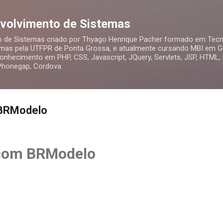
Pular para o conteúdo principal
nvolvimento de Sistemas
o de Sistemas criado por Thyago Henrique Pacher formado em Tecn
mas pela UTFPR de Ponta Grossa, e atualmente cursando MBI em Ge
nhecimento em PHP, CSS, Javascript, JQuery, Servlets, JSP, HTML,
 Phonegap, Cordova.
BRModelo
com BRModelo