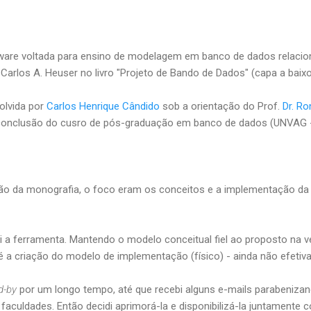
ware voltada para ensino de modelagem em banco de dados relacio
Carlos A. Heuser no livro "Projeto de Bando de Dados" (capa a baixo
olvida por
Carlos Henrique Cândido
sob a orientação do Prof.
Dr. R
 conclusão do cusro de pós-graduação em banco de dados (UNVAG 
ão da monografia, o foco eram os conceitos e a implementação da 
i a ferramenta. Mantendo o modelo conceitual fiel ao proposto na v
é a criação do modelo de implementação (físico) - ainda não efetiv
d-by
por um longo tempo, até que recebi alguns e-mails parabeniza
aculdades. Então decidi aprimorá-la e disponibilizá-la juntamente 