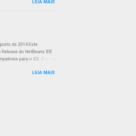
LEIA MAIS
o a uma biblioteca de
ações complexas. O que é
 é uma biblioteca de
usando JavaScript. Ele
xistem várias razões pelas
...
agosto de 2014 Este
a Release do NetBeans IDE
patíveis para o IDE. Para
Informações da Release do
LEIA MAIS
alizando Sua Instalação
ente de Plataforma
de Diagnóstico e solução
it (JDK) 7, Atualização 10