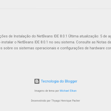
tivos web para aumentar o desempenho? Este artigo irá apresentá-l
 JavaScript chamada GPU.js e mostrar-lhe como melhorar comput
r que devemos usá-la? Fonte: https://gpu.rocks/#/ Em suma, GPU.js
JavaScript que pode ser usada para cálculos de uso geral em GPUs 
egadores, Node.js e TypeScript. Além do aumento de desempenho, e
endo o uso de GPU.js: GPU.js usa JavaScript como base, permitindo 
ções de Instalação do NetBeans IDE 8.0.1 Última atualização: 5 de 
nstalar o NetBeans IDE 8.0.1 no seu sistema. Consulte as Notas d
es sobre os sistemas operacionais e configurações de hardware com
funcionalidades incluídas nesta release do IDE, consulte a página 
eúdo Software Necessário Opções de Download do Instalador Person
alando o Software Microsoft Windows e Linux OS X Pacote Independ
Microsoft Windows Linux OS X Suporte a Várias Instalações e Upgra
ões Software Necessário É necessário ter o Java SE Development K
Tecnologia do Blogger
ara inst...
Imagens de tema por
Michael Elkan
Desenvolvido por Thyago Henrique Pacher