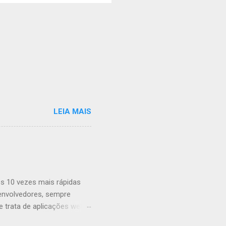
LEIA MAIS
s 10 vezes mais rápidas
envolvedores, sempre
trata de aplicações web,
ombinar o poder da GPU em