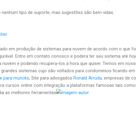
 nenhum tipo de suporte, mas sugestões são bem vidas.
cher
zado em produção de sistemas para nuvem de acordo com o que fo
gurável. Entre em contato conosco e podera ter seu sistema até
a nuvem e podendo recupera-los a hora que quiser. Temos em nosso
 grandes sistemas cujo são voltados para condominios ficando e
te para muncks
, Site para advogados
Ronald Arruda
, empresas de co
s para cursos online com integração a plataformas famosas tais com
dia as melhores ferramentas