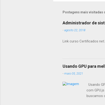
Postagens mais visitadas 
Administrador de sis
-
agosto 22, 2018
Link curso Certificados net.
Usando GPU para mel
-
maio 05, 2021
Usando GPU
com GPU.js 
buscamos op
fazemos pr