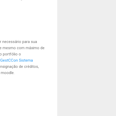
r necessário para sua
 hoje mesmo com máximo de
 portfólio o
m
GestCCon Sistema
nsignação de créditos,
o moodle.