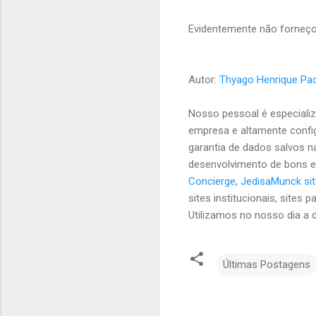
Evidentemente não forneço
Autor:
Thyago Henrique Pa
Nosso pessoal é especiali
empresa e altamente confi
garantia de dados salvos n
desenvolvimento de bons e
Concierge
,
JedisaMunck si
sites institucionais, site
Utilizamos no nosso dia a 
Últimas Postagens
C