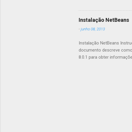
seus aplica
aceleração
GPU.js e po
Instalação NetBeans
aceleração 
-
junho 08, 2013
suporta nav
quais recom
Instalação NetBeans Instru
documento descreve como i
8.0.1 para obter informaçõ
saber mais sobre as novas 
NetBeans IDE 8.0.1 . Cont
Iniciando o Download Inst
Desinstalando o Software 
de problemas Mais Informaç
(ou posterior), ou o JDK 8, p