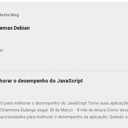
deste blog
temas Debian
br
horar o desempenho do JavaScript
 para melhorar o desempenho do JavaScript Torne suas aplicaçõe
Chameera Dulanga seguir 30 de Março · 8 min de leitura Como des
ortunidades para melhorar o desempenho da aplicação. Quando se 
incipalmente essas melhorias no código. Mas você já pensou em c