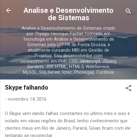
Pular para o conteúdo principal
Analise e Desenvolvimento
de Sistemas
Analise e Desenvolvimento de Sistemas criado
por Thyago Henrique Pacher formado em
Tecnologia em Análise e Desenvolvimento de
Sistemas pela UTFPR de Ponta Grossa, e
atualmente cursando MBI em Gestão de
Projetos. Sou desenvolvedor com
conhecimento em PHP, CSS, Javascript, JQuery,
Servlets, JSP, HTML, HTML5, WebService,
MySQL, SQLServer, Ionic, Phonegap, Cordova.
Skype falhando
-
novembro 14, 2016
O Skype vem dando falhas constantes no ultimo mês e isso é
notado em várias regiões do Brasil, tenho conhecimento que
clientes meus em Rio de Janeiro, Paraná, Góias ficam com ele
tentando se reconectar.